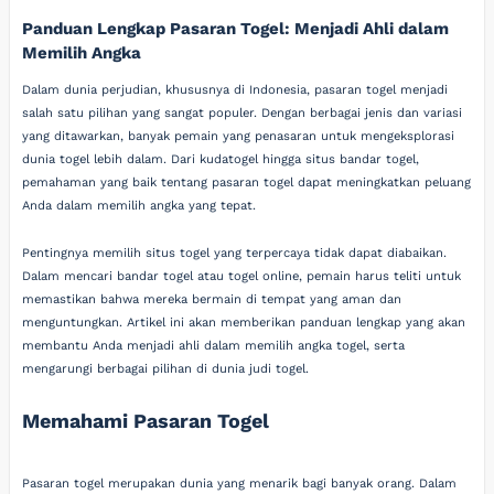
Panduan Lengkap Pasaran Togel: Menjadi Ahli dalam
Memilih Angka
Dalam dunia perjudian, khususnya di Indonesia, pasaran togel menjadi
salah satu pilihan yang sangat populer. Dengan berbagai jenis dan variasi
yang ditawarkan, banyak pemain yang penasaran untuk mengeksplorasi
dunia togel lebih dalam. Dari kudatogel hingga situs bandar togel,
pemahaman yang baik tentang pasaran togel dapat meningkatkan peluang
Anda dalam memilih angka yang tepat.
Pentingnya memilih situs togel yang terpercaya tidak dapat diabaikan.
Dalam mencari bandar togel atau togel online, pemain harus teliti untuk
memastikan bahwa mereka bermain di tempat yang aman dan
menguntungkan. Artikel ini akan memberikan panduan lengkap yang akan
membantu Anda menjadi ahli dalam memilih angka togel, serta
mengarungi berbagai pilihan di dunia judi togel.
Memahami Pasaran Togel
Pasaran togel merupakan dunia yang menarik bagi banyak orang. Dalam