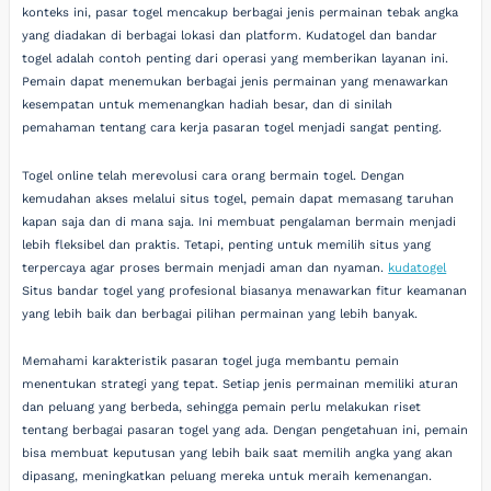
konteks ini, pasar togel mencakup berbagai jenis permainan tebak angka
yang diadakan di berbagai lokasi dan platform. Kudatogel dan bandar
togel adalah contoh penting dari operasi yang memberikan layanan ini.
Pemain dapat menemukan berbagai jenis permainan yang menawarkan
kesempatan untuk memenangkan hadiah besar, dan di sinilah
pemahaman tentang cara kerja pasaran togel menjadi sangat penting.
Togel online telah merevolusi cara orang bermain togel. Dengan
kemudahan akses melalui situs togel, pemain dapat memasang taruhan
kapan saja dan di mana saja. Ini membuat pengalaman bermain menjadi
lebih fleksibel dan praktis. Tetapi, penting untuk memilih situs yang
terpercaya agar proses bermain menjadi aman dan nyaman.
kudatogel
Situs bandar togel yang profesional biasanya menawarkan fitur keamanan
yang lebih baik dan berbagai pilihan permainan yang lebih banyak.
Memahami karakteristik pasaran togel juga membantu pemain
menentukan strategi yang tepat. Setiap jenis permainan memiliki aturan
dan peluang yang berbeda, sehingga pemain perlu melakukan riset
tentang berbagai pasaran togel yang ada. Dengan pengetahuan ini, pemain
bisa membuat keputusan yang lebih baik saat memilih angka yang akan
dipasang, meningkatkan peluang mereka untuk meraih kemenangan.