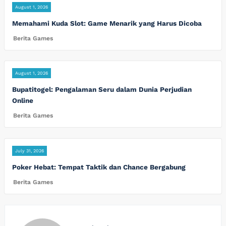
August 1, 2026
Memahami Kuda Slot: Game Menarik yang Harus Dicoba
Berita Games
August 1, 2026
Bupatitogel: Pengalaman Seru dalam Dunia Perjudian
Online
Berita Games
July 31, 2026
Poker Hebat: Tempat Taktik dan Chance Bergabung
Berita Games