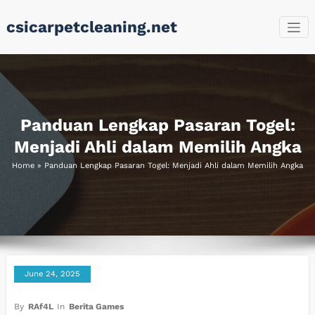
Skip
csicarpetcleaning.net
to
content
Panduan Lengkap Pasaran Togel:
Menjadi Ahli dalam Memilih Angka
Home
»
Panduan Lengkap Pasaran Togel: Menjadi Ahli dalam Memilih Angka
June 24, 2025
By
RAf4L
In
Berita Games