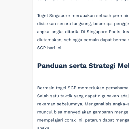
Togel Singapore merupakan sebuah permainan
disiarkan secara langsung, beberapa pengg
angka-angka ditarik. Di Singapore Pools, k
diutamakan, sehingga pemain dapat bermain
SGP hari ini.
Panduan serta Strategi M
Bermain togel SGP memerlukan pemahaman y
Salah satu taktik yang dapat digunakan ada
rekaman sebelumnya. Menganalisis angka-a
muncul bisa menyediakan gambaran mengen
mempelajari corak ini, petaruh dapat menga
angka.