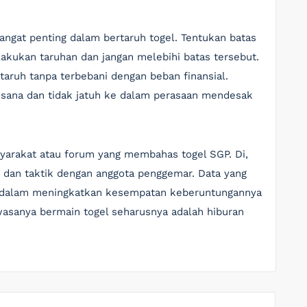
angat penting dalam bertaruh togel. Tentukan batas
akukan taruhan dan jangan melebihi batas tersebut.
taruh tanpa terbebani dengan beban finansial.
aksana dan tidak jatuh ke dalam perasaan mendesak
yarakat atau forum yang membahas togel SGP. Di,
 dan taktik dengan anggota penggemar. Data yang
ng dalam meningkatkan kesempatan keberuntungannya
hwasanya bermain togel seharusnya adalah hiburan