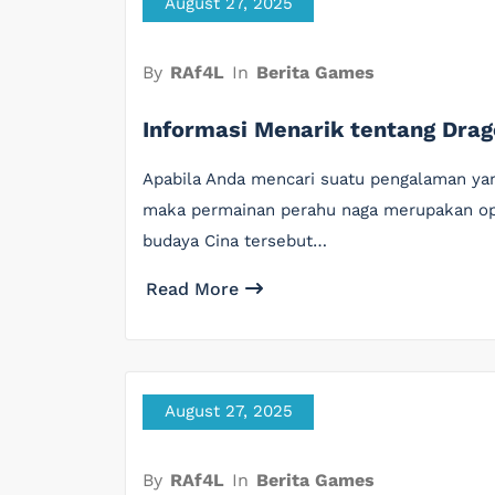
August 27, 2025
By
RAf4L
In
Berita Games
Informasi Menarik tentang Dra
Apabila Anda mencari suatu pengalaman yan
maka permainan perahu naga merupakan opsi
budaya Cina tersebut…
Read More
August 27, 2025
By
RAf4L
In
Berita Games