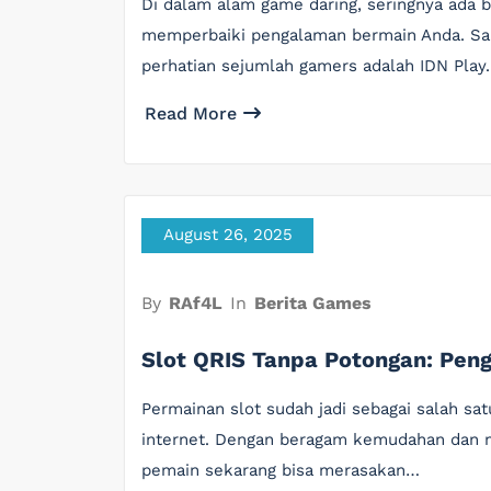
Di dalam alam game daring, seringnya ada
memperbaiki pengalaman bermain Anda. Sal
perhatian sejumlah gamers adalah IDN Play
Read More
August 26, 2025
By
RAf4L
In
Berita Games
Slot QRIS Tanpa Potongan: Pe
Permainan slot sudah jadi sebagai salah sat
internet. Dengan beragam kemudahan dan ma
pemain sekarang bisa merasakan…