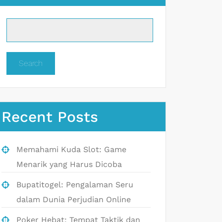
Search
Recent Posts
Memahami Kuda Slot: Game
Menarik yang Harus Dicoba
Bupatitogel: Pengalaman Seru
dalam Dunia Perjudian Online
Poker Hebat: Tempat Taktik dan