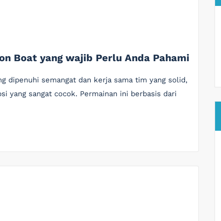
gon Boat yang wajib Perlu Anda Pahami
g dipenuhi semangat dan kerja sama tim yang solid,
 yang sangat cocok. Permainan ini berbasis dari