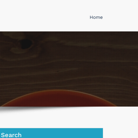
Home
Search