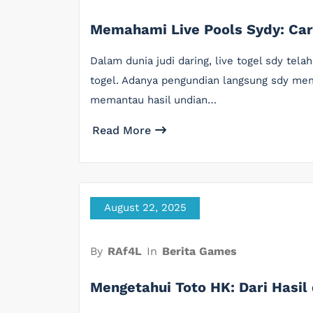
Memahami Live Pools Sydy: Car
Dalam dunia judi daring, live togel sdy tel
togel. Adanya pengundian langsung sdy me
memantau hasil undian…
Read More
August 22, 2025
By
RAf4L
In
Berita Games
Mengetahui Toto HK: Dari Hasil