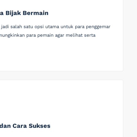
a Bijak Bermain
ah jadi salah satu opsi utama untuk para penggemar
mungkinkan para pemain agar melihat serta
 dan Cara Sukses