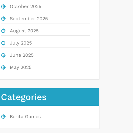
October 2025
September 2025
August 2025
July 2025
June 2025
May 2025
Categories
Berita Games