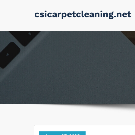
Skip
csicarpetcleaning.net
to
content