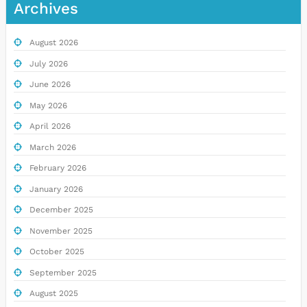
Archives
August 2026
July 2026
June 2026
May 2026
April 2026
March 2026
February 2026
January 2026
December 2025
November 2025
October 2025
September 2025
August 2025