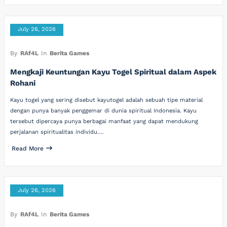
July 26, 2026
By
RAf4L
In
Berita Games
Mengkaji Keuntungan Kayu Togel Spiritual dalam Aspek
Rohani
Kayu togel yang sering disebut kayutogel adalah sebuah tipe material
dengan punya banyak penggemar di dunia spiritual Indonesia. Kayu
tersebut dipercaya punya berbagai manfaat yang dapat mendukung
perjalanan spiritualitas individu.…
Read More
July 26, 2026
By
RAf4L
In
Berita Games