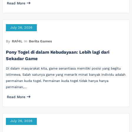
Read More
July 26, 2026
By
RAf4L
In
Berita Games
Pony Togel di dalam Kebudayaan: Lebih lagi dari
Sekadar Game
Di dalam masyarakat kita, game senantiasa memiliki posisi yang begitu
istimewa. Salah satunya game yang menarik minat banyak individu adalah
permainan kuda togel. Permainan kuda togel tidak hanya hanya
permainan,…
Read More
July 26, 2026