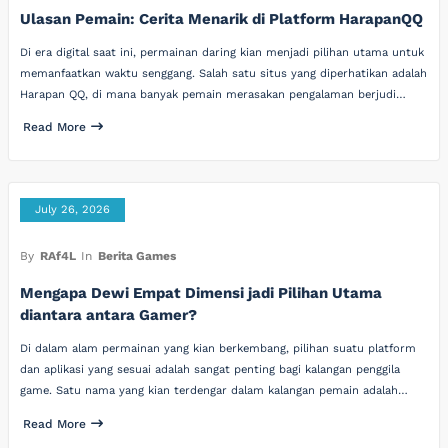
Ulasan Pemain: Cerita Menarik di Platform HarapanQQ
Di era digital saat ini, permainan daring kian menjadi pilihan utama untuk
memanfaatkan waktu senggang. Salah satu situs yang diperhatikan adalah
Harapan QQ, di mana banyak pemain merasakan pengalaman berjudi…
Read More
July 26, 2026
By
RAf4L
In
Berita Games
Mengapa Dewi Empat Dimensi jadi Pilihan Utama
diantara antara Gamer?
Di dalam alam permainan yang kian berkembang, pilihan suatu platform
dan aplikasi yang sesuai adalah sangat penting bagi kalangan penggila
game. Satu nama yang kian terdengar dalam kalangan pemain adalah…
Read More