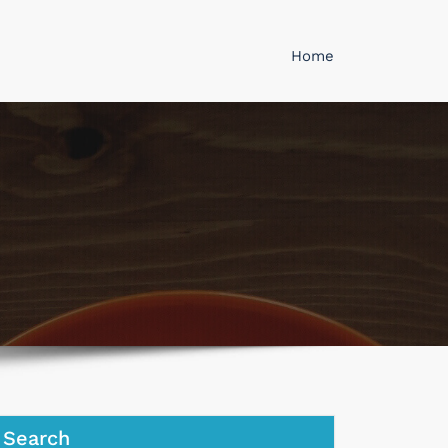
Home
Search