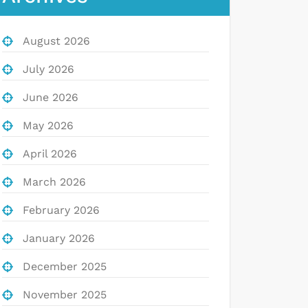
August 2026
July 2026
June 2026
May 2026
April 2026
March 2026
February 2026
January 2026
December 2025
November 2025