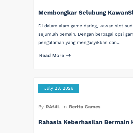
Membongkar Selubung KawanSlo
Di dalam alam game daring, kawan slot sud
sejumlah pemain. Dengan berbagai opsi ga
pengalaman yang mengasyikkan dan…
Read More
July 23, 2026
By
RAf4L
In
Berita Games
Rahasia Keberhasilan Bermain 