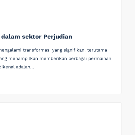
dalam sektor Perjudian
 mengalami transformasi yang signifikan, terutama
 yang menampilkan memberikan berbagai permainan
dikenal adalah…