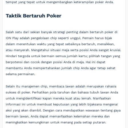
tempat yang tepat untuk mengembangkan keterampilan poker Anda.
Taktik Bertaruh Poker
Salah satu dari sekian banyak strategi penting dalam bertaruh poker di
IDN Play adalah pengelolaan chip seperti unggul. Pemain harus bijak
dalam menentukan waktu yang tepat sebaiknya bertaruh, menaikkan,
atau menyerah. Mengetahui situasi meja serta posisi Anda sangat krusial.
Hindari tergoda untuk bermain semua jumlah kartu; pilihlah tangan yang
berpotensi dan cocok dengan posisi Anda di meja. Hal ini dapat
membantu Anda mempertahankan jumlah chip Anda agar tetap sehat
selama permainan.
Selain itu manajemen chip, membaca lawan adalah merupakan rahasia
sukses di poker. Perhatikan pola taruhan dan bahasa tubuh lawan Anda
untuk mengidentifikasi kapan mereka kuat atau lemah. Manfaatkan
informasi ini untuk membuat keputusan yang lebih bijaksana mengenai
aksi yang akan diambil. Dengan cara mendapatkan wawasan tentang gaya
bermain lawan, Anda dapat memanfaatkan kelemahan mereka dan
meningkatkan kemungkinan untuk menang pada setiap putaran.