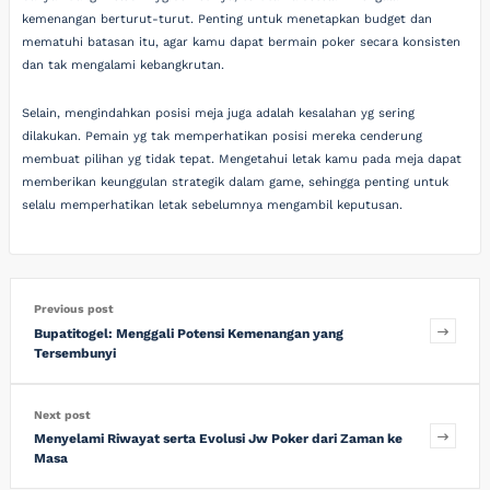
kemenangan berturut-turut. Penting untuk menetapkan budget dan
mematuhi batasan itu, agar kamu dapat bermain poker secara konsisten
dan tak mengalami kebangkrutan.
Selain, mengindahkan posisi meja juga adalah kesalahan yg sering
dilakukan. Pemain yg tak memperhatikan posisi mereka cenderung
membuat pilihan yg tidak tepat. Mengetahui letak kamu pada meja dapat
memberikan keunggulan strategik dalam game, sehingga penting untuk
selalu memperhatikan letak sebelumnya mengambil keputusan.
Previous post
Bupatitogel: Menggali Potensi Kemenangan yang
Tersembunyi
Next post
Menyelami Riwayat serta Evolusi Jw Poker dari Zaman ke
Masa