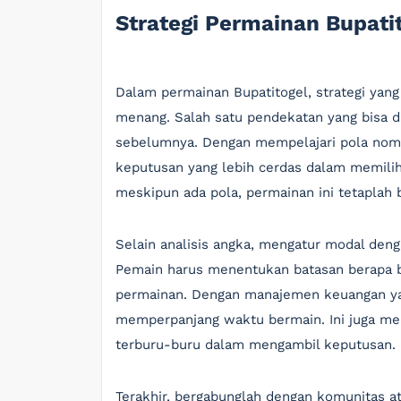
Strategi Permainan Bupati
Dalam permainan Bupatitogel, strategi yan
menang. Salah satu pendekatan yang bisa di
sebelumnya. Dengan mempelajari pola nom
keputusan yang lebih cerdas dalam memilih
meskipun ada pola, permainan ini tetaplah 
Selain analisis angka, mengatur modal den
Pemain harus menentukan batasan berapa b
permainan. Dengan manajemen keuangan yan
memperpanjang waktu bermain. Ini juga me
terburu-buru dalam mengambil keputusan.
Terakhir, bergabunglah dengan komunitas at