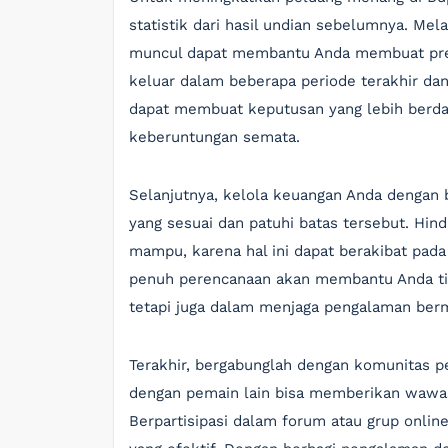
statistik dari hasil undian sebelumnya. Mel
muncul dapat membantu Anda membuat predi
keluar dalam beberapa periode terakhir dan
dapat membuat keputusan yang lebih berda
keberuntungan semata.
Selanjutnya, kelola keuangan Anda dengan 
yang sesuai dan patuhi batas tersebut. Hin
mampu, karena hal ini dapat berakibat pada
penuh perencanaan akan membantu Anda ti
tetapi juga dalam menjaga pengalaman ber
Terakhir, bergabunglah dengan komunitas pe
dengan pemain lain bisa memberikan wawa
Berpartisipasi dalam forum atau grup onlin