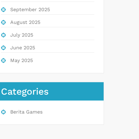
September 2025
August 2025
July 2025
June 2025
May 2025
Categories
Berita Games