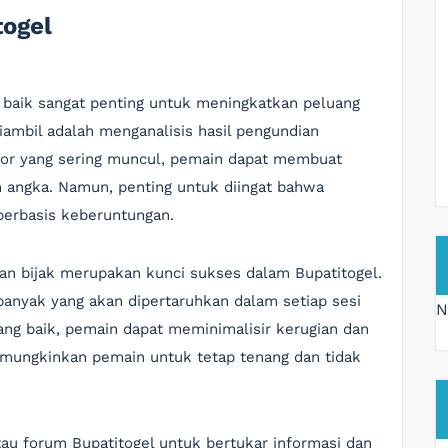
togel
g baik sangat penting untuk meningkatkan peluang
ambil adalah menganalisis hasil pengundian
or yang sering muncul, pemain dapat membuat
 angka. Namun, penting untuk diingat bahwa
berbasis keberuntungan.
gan bijak merupakan kunci sukses dalam Bupatitogel.
anyak yang akan dipertaruhkan dalam setiap sesi
N
g baik, pemain dapat meminimalisir kerugian dan
mungkinkan pemain untuk tetap tenang dan tidak
au forum Bupatitogel untuk bertukar informasi dan