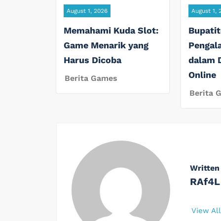
August 1, 2026
August 1, 
Memahami Kuda Slot:
Bupatit
Game Menarik yang
Pengal
Harus Dicoba
dalam D
Online
Berita Games
Berita 
Written
RAf4L
View Al