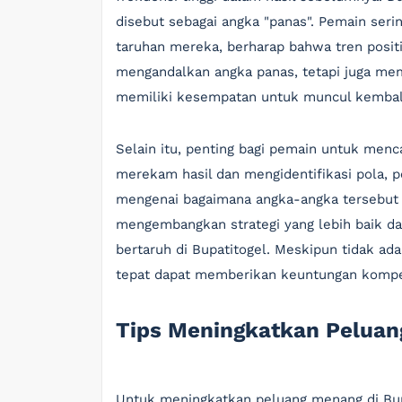
disebut sebagai angka "panas". Pemain ser
taruhan mereka, berharap bahwa tren positi
mengandalkan angka panas, tetapi juga me
memiliki kesempatan untuk muncul kembal
Selain itu, penting bagi pemain untuk menc
merekam hasil dan mengidentifikasi pola,
mengenai bagaimana angka-angka tersebut 
mengembangkan strategi yang lebih baik da
bertaruh di Bupatitogel. Meskipun tidak ad
tepat dapat memberikan keuntungan kompeti
Tips Meningkatkan Pelua
Untuk meningkatkan peluang menang di Bup