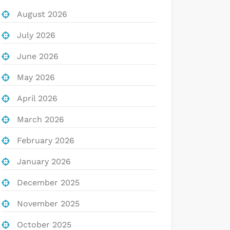
August 2026
July 2026
June 2026
May 2026
April 2026
March 2026
February 2026
January 2026
December 2025
November 2025
October 2025