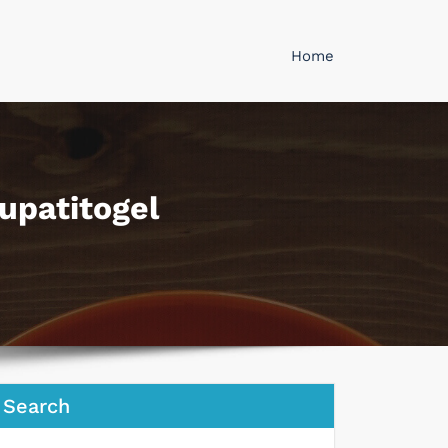
Home
upatitogel
Search