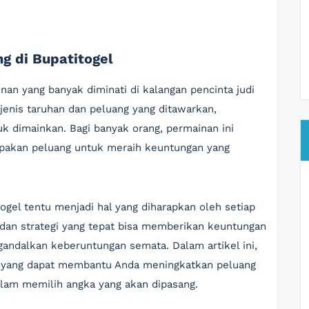
 di Bupatitogel
nan yang banyak diminati di kalangan pencinta judi
jenis taruhan dan peluang yang ditawarkan,
k dimainkan. Bagi banyak orang, permainan ini
upakan peluang untuk meraih keuntungan yang
gel tentu menjadi hal yang diharapkan oleh setiap
dan strategi yang tepat bisa memberikan keuntungan
andalkan keberuntungan semata. Dalam artikel ini,
k yang dapat membantu Anda meningkatkan peluang
alam memilih angka yang akan dipasang.