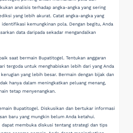
akukan analisis terhadap angka-angka yang sering
ksi yang lebih akurat. Catat angka-angka yang
 identifikasi kemungkinan pola. Dengan begitu, Anda
sarkan data daripada sekadar mengandalkan
baik saat bermain Bupatitogel. Tentukan anggaran
dari tergoda untuk menghabiskan lebih dari yang Anda
 kerugian yang lebih besar. Bermain dengan bijak dan
dak hanya dalam meningkatkan peluang menang,
main tetap menyenangkan.
main Bupatitogel. Diskusikan dan bertukar informasi
san baru yang mungkin belum Anda ketahui.
e dapat membuka diskusi tentang strategi dan tips