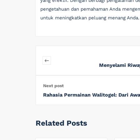
yang efektif. Dengan berbagi pengalaman 
pengetahuan dan pemahaman Anda mengenai
untuk meningkatkan peluang menang Anda.
Menyelami Riway
Next post
Rahasia Permainan Walitogel: Dari Awa
Related Posts