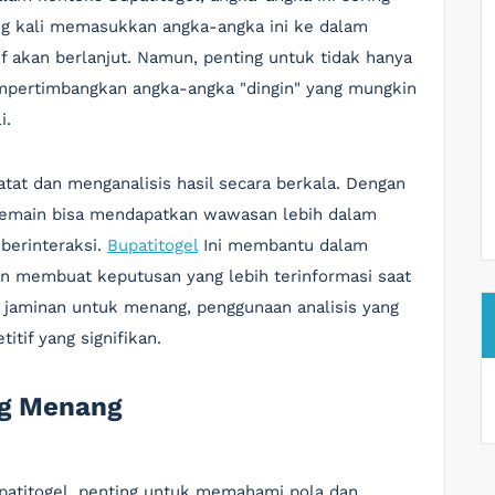
ing kali memasukkan angka-angka ini ke dalam
f akan berlanjut. Namun, penting untuk tidak hanya
mpertimbangkan angka-angka "dingin" yang mungkin
i.
atat dan menganalisis hasil secara berkala. Dengan
 pemain bisa mendapatkan wawasan lebih dalam
berinteraksi.
Bupatitogel
Ini membantu dalam
n membuat keputusan yang lebih terinformasi saat
a jaminan untuk menang, penggunaan analisis yang
tif yang signifikan.
ng Menang
atitogel, penting untuk memahami pola dan