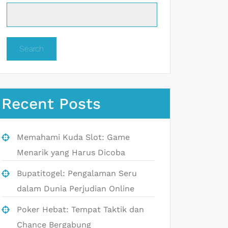
Search
Recent Posts
Memahami Kuda Slot: Game
Menarik yang Harus Dicoba
Bupatitogel: Pengalaman Seru
dalam Dunia Perjudian Online
Poker Hebat: Tempat Taktik dan
Chance Bergabung