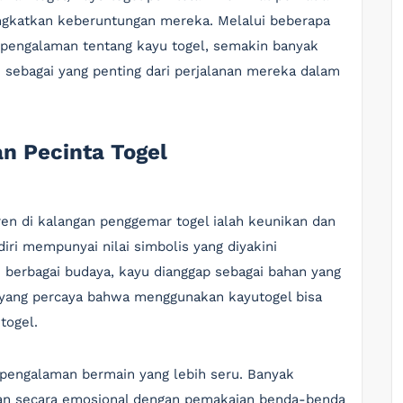
ngkatkan keberuntungan mereka. Melalui beberapa
pengalaman tentang kayu togel, semakin banyak
sebagai yang penting dari perjalanan mereka dalam
n Pecinta Togel
ren di kalangan penggemar togel ialah keunikan dan
iri mempunyai nilai simbolis yang diyakini
berbagai budaya, kayu dianggap sebagai bahan yang
k yang percaya bahwa menggunakan kayutogel bisa
togel.
 pengalaman bermain yang lebih seru. Banyak
tan secara emosional dengan pemakaian benda-benda