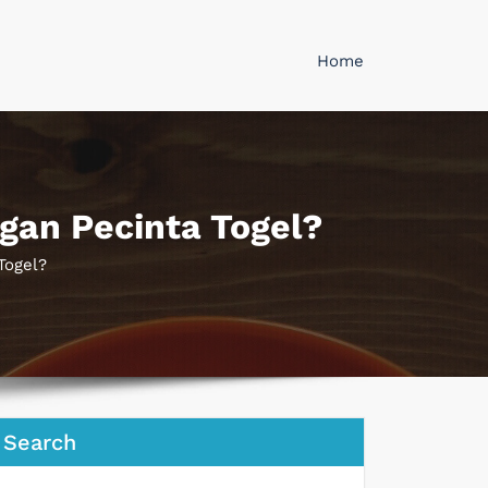
Home
gan Pecinta Togel?
Togel?
Search