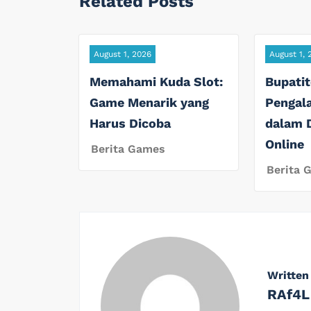
Related Posts
August 1, 2026
August 1, 
Memahami Kuda Slot:
Bupatit
Game Menarik yang
Pengal
Harus Dicoba
dalam D
Online
Berita Games
Berita 
Written
RAf4L