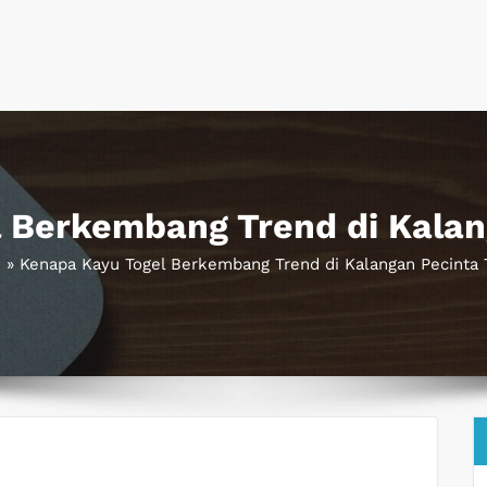
 Berkembang Trend di Kalan
e
»
Kenapa Kayu Togel Berkembang Trend di Kalangan Pecinta 