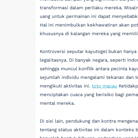
transformasi dalam perilaku mereka. Misa
uang untuk permainan ini dapat menyebabka
Hal ini menimbulkan kekhawatiran akan pot
khususnya di kalangan mereka yang memili
Kontroversi seputar kayutogel bukan hanya 
legalitasnya. Di banyak negara, seperti Indon
sehingga muncul konflik antara pecinta kay
sejumlah individu mengalami tekanan dan 
mengikuti aktivitas ini.
toto macau
Ketidakp
menciptakan cuaca yang berisiko bagi pema
mental mereka.
Di sisi lain, pendukung dan kontra mengena
tentang status aktivitas ini dalam kontek