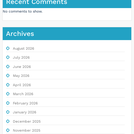
Recent Comments
No comments to show.
Archives
August 2026
July 2026
June 2026
May 2026
April 2026
March 2026
February 2026
January 2026
December 2025
November 2025