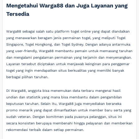
Mengetahui Warga88 dan Juga Layanan yang
Tersedia
Warga88 sebagai salah satu platform togel online yang dapat diandalkan
yang menawarkan beragam jenis permainan togel, yang meliputi Togel
Singapore, Togel Hongkong, dan Togel Sydney. Dengan adanya antarmuka
yang user-friendly, Warga88 membantu pemain untuk memasang taruhan
dan mengalami pengalaman permainan yang terjamin dan menyenangkan.
Layanan tersebut diciptakan untuk menjawab keinginan para penggemar
togel yang ingin mendapatkan situs berkualitas yang memiliki banyak
berbagai pilihan taruhan.
Di Warga88, anggota bisa menemukan data terbaru mengenai hasil
undian dan statistik yang mana bisa membantu dalam pengambilan
keputusan taruhan. Selain itu, Warga88 juga menyediakan beraneka
promo menarik yang dapat dimanfaatkan untuk member baru serta yang
sudah veteran. Dengan komitmen pada puasnya pelanggan, situs ini
secara konsisten berupaya membenahi hingga pelayanan dan memberikan
rekomendasi terbaik dalam setiap permainan.