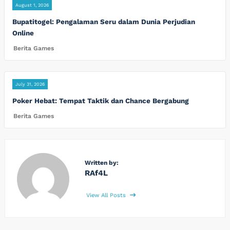
August 1, 2026
Bupatitogel: Pengalaman Seru dalam Dunia Perjudian
Online
Berita Games
July 31, 2026
Poker Hebat: Tempat Taktik dan Chance Bergabung
Berita Games
Written by:
RAf4L
View All Posts