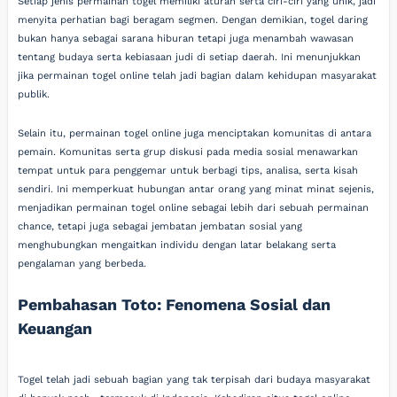
Setiap jenis permainan togel memiliki aturan serta ciri-ciri yang unik, jadi
menyita perhatian bagi beragam segmen. Dengan demikian, togel daring
bukan hanya sebagai sarana hiburan tetapi juga menambah wawasan
tentang budaya serta kebiasaan judi di setiap daerah. Ini menunjukkan
jika permainan togel online telah jadi bagian dalam kehidupan masyarakat
publik.
Selain itu, permainan togel online juga menciptakan komunitas di antara
pemain. Komunitas serta grup diskusi pada media sosial menawarkan
tempat untuk para penggemar untuk berbagi tips, analisa, serta kisah
sendiri. Ini memperkuat hubungan antar orang yang minat minat sejenis,
menjadikan permainan togel online sebagai lebih dari sebuah permainan
chance, tetapi juga sebagai jembatan jembatan sosial yang
menghubungkan mengaitkan individu dengan latar belakang serta
pengalaman yang berbeda.
Pembahasan Toto: Fenomena Sosial dan
Keuangan
Togel telah jadi sebuah bagian yang tak terpisah dari budaya masyarakat