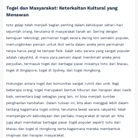
Togel dan Masyarakat: Keterkaitan Kultural yang
Menawan
toto gelap telah menjadi bagian penting dalam kehidupan sehari-hari
sejumlah orang, terutama di masyarakat tanah air. Seiring dengan
kemajuan teknologi, permainan togel secara daring kini semakin populer,
memungkinkan pemain untuk ikut serta dalam aneka jenis permainan
tanpa harus pergi ke tempat fisik. Salah satu sarana yang sangat populer
adalah rakyat4d, di mana para pemain dapat menikmati aneka jenis
perjudian, termasuk togel dari berbagai pasar misalnya toto dari Macau,
togel di Singapore, togel di Sydney, dan togel Hongkong.
Hubungan antara togel dan komunitas sangat rumit dan unik. Bagi
beberapa orang, togel merupakan bentuk hiburan dan harapan akan nasib
baik, sementara bagi sebagian yang lain, ini bisa menjadi sumber
penghasilan tambahan. Dalam tulisan ini, kita akan menggali lebih dalam
tentang bagaimana togel online, terutama lewat sarana rakyat4d, telah
mempengaruhi kebudayaan dan perilaku masyarakat di tanah air. Kita
juga akan membahas berbagai pasar togel populer seperti toto dari
Macau dan togel di Hongkong serta bagaimana mereka membentuk
imajinasi dan harapan masyarakat.