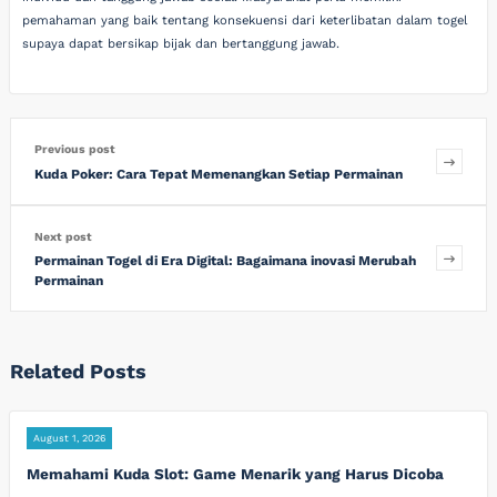
pemahaman yang baik tentang konsekuensi dari keterlibatan dalam togel
supaya dapat bersikap bijak dan bertanggung jawab.
Previous post
Kuda Poker: Cara Tepat Memenangkan Setiap Permainan
Next post
Permainan Togel di Era Digital: Bagaimana inovasi Merubah
Permainan
Related Posts
August 1, 2026
Memahami Kuda Slot: Game Menarik yang Harus Dicoba