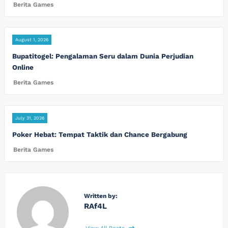
Berita Games
August 1, 2026
Bupatitogel: Pengalaman Seru dalam Dunia Perjudian
Online
Berita Games
July 31, 2026
Poker Hebat: Tempat Taktik dan Chance Bergabung
Berita Games
Written by:
RAf4L