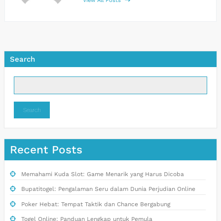
View All Posts
Search
Search
Recent Posts
Memahami Kuda Slot: Game Menarik yang Harus Dicoba
Bupatitogel: Pengalaman Seru dalam Dunia Perjudian Online
Poker Hebat: Tempat Taktik dan Chance Bergabung
Togel Online: Panduan Lengkap untuk Pemula