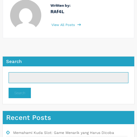
Written by:
RAf4L
View All Posts
Search
Search
Recent Posts
Memahami Kuda Slot: Game Menarik yang Harus Dicoba