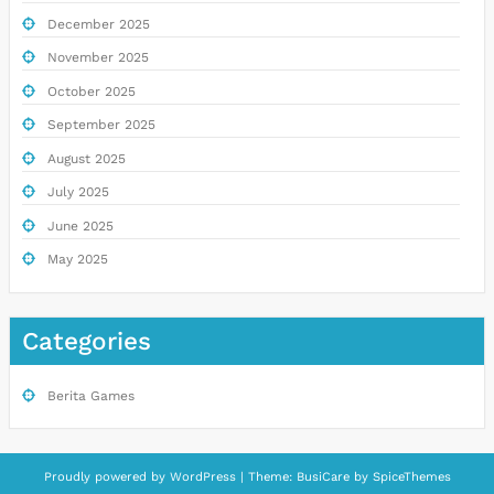
December 2025
November 2025
October 2025
September 2025
August 2025
July 2025
June 2025
May 2025
Categories
Berita Games
Proudly powered by
WordPress
| Theme:
BusiCare
by
SpiceThemes