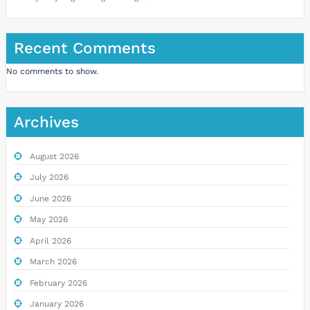
Recent Comments
No comments to show.
Archives
August 2026
July 2026
June 2026
May 2026
April 2026
March 2026
February 2026
January 2026