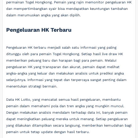
permainan Togel Hongkong. Pemain yang rajin memonitor pengeluaran HK
dan mempertimbangkan syair bisa mendapatkan keuntungan tambahan
dalam merumuskan angka yang akan dipilih.
Pengeluaran HK Terbaru
Pengeluaran HK terbaru menjadi salah satu informasi yang paling
ditunggu oleh para pemain Togel Hongkong. Setiap hasil live draw HK
memberikan peluang baru dan harapan bagi para pemain. Melalui
pengeluaran HK yang transparan dan akurat, pemain dapat melihat
angka-angka yang keluar dan melakukan analisis untuk prediksi angka
selanjutnya. Informasi yang tepat dan terpercaya sangat penting dalam
menentukan strategi bermain.
Data HK Lotto, yang mencatat semua hasil pengeluaran, membantu
pemain dalam memahami pola dan tren angka yang mungkin muncul.
Dengan melakukan analisis mendalam terhadap data ini, banyak pemain
dapat meningkatkan peluang mereka untuk menang. Setiap pengeluaran
yang dilakukan ditampilkan secara langsung, memberikan kemudahan bagi
pemain untuk tetap update dengan hasil terbaru.