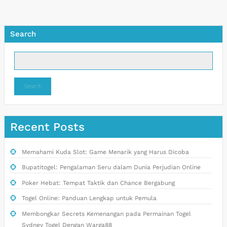
Search
Search
Recent Posts
Memahami Kuda Slot: Game Menarik yang Harus Dicoba
Bupatitogel: Pengalaman Seru dalam Dunia Perjudian Online
Poker Hebat: Tempat Taktik dan Chance Bergabung
Togel Online: Panduan Lengkap untuk Pemula
Membongkar Secrets Kemenangan pada Permainan Togel
Sydney Togel Dengan Warga88