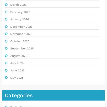
March 2026
February 2026
January 2026
December 2025
November 2025
October 2025
September 2025
August 2025
July 2025
June 2025
May 2025
Categories