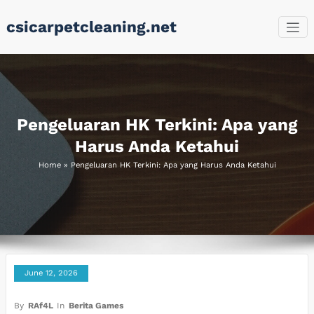
Skip
csicarpetcleaning.net
to
content
Pengeluaran HK Terkini: Apa yang
Harus Anda Ketahui
Home
»
Pengeluaran HK Terkini: Apa yang Harus Anda Ketahui
June 12, 2026
By
RAf4L
In
Berita Games