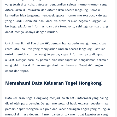
yang telah ditentukan. Setelah pengundian selesai, nomor-nomor yang
ditarik akan diumumkan dan ditampilkan secara langsung. Pemain
kemudian bisa langsung mengecek apakah nomor mereka cocok dengan
yang diundi. Selain itu, hasil dari live draw ini akan segera diunggah ke
berbagai platform informasi dan data Hongkong, sehingga semua orang
dapat mengaksesnya dengan mudah.
Untuk menikmati live draw HK, pemain hanya perlu mengunjungi situs
resmi atau saluran yang menyiarkan undian secara langsung. Pastikan
untuk memilih sumber yang terpercaya agar informasi yang didapat
akurat. Dengan cara ini, pemain bisa mendapatkan pengalaman bermain
yang lebih interaktif dan mengetahui hasil keluaran Togel HK dengan
cepat dan tepat.
Memahami Data Keluaran Togel Hongkong
Data keluaran Togel Hongkong menjadi salah satu informasi yang paling
dicari oleh para pemain. Dengan mengetahui hasil keluaran sebelumnya,
pemain dapat menganalisis pola dan kecenderungan angka yang mungkin
muncul di masa depan. Ini membantu untuk membuat keputusan yang