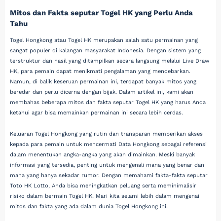
Mitos dan Fakta seputar Togel HK yang Perlu Anda
Tahu
Togel Hongkong atau Togel HK merupakan salah satu permainan yang
sangat populer di kalangan masyarakat Indonesia. Dengan sistem yang
terstruktur dan hasil yang ditampilkan secara langsung melalui Live Draw
HK, para pemain dapat menikmati pengalaman yang mendebarkan.
Namun, di balik keseruan permainan ini, terdapat banyak mitos yang
beredar dan perlu dicerna dengan bijak. Dalam artikel ini, kami akan
membahas beberapa mitos dan fakta seputar Togel HK yang harus Anda
ketahui agar bisa memainkan permainan ini secara lebih cerdas.
Keluaran Togel Hongkong yang rutin dan transparan memberikan akses
kepada para pemain untuk mencermati Data Hongkong sebagai referensi
dalam menentukan angka-angka yang akan dimainkan. Meski banyak
informasi yang tersedia, penting untuk mengenali mana yang benar dan
mana yang hanya sekadar rumor. Dengan memahami fakta-fakta seputar
Toto HK Lotto, Anda bisa meningkatkan peluang serta meminimalisir
risiko dalam bermain Togel HK. Mari kita selami lebih dalam mengenai
mitos dan fakta yang ada dalam dunia Togel Hongkong ini.