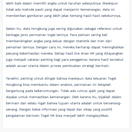
lebih baik dalam memilih angka untuk taruhan selanjutnya. Meskipun
tidak ada metode pasti yang dapat menjamin kemenangan, data ini
memberikan gambaran yang lebih jelas tentang hasil-hasil sebelumnya.
Selain itu, data Hongkong juga sering digunakan sebagai referensi untuk
berbagai jenis permainan togel lainnya. Para pemain sering kali
membandingkan angka yang keluar dengan statistik dan tren dari
pemainan lainnya. Dengan cara ini, mereka berharap dapat meningkatkan
peluang keberhasilan mereka. Setiap hasil live draw HK yang ditayangkan
juga menjadi catatan penting bagi para penggemar, karena hasil tersebut
adalah acuan utama dalam proses pembuatan strategi bermain.
Terakhir, penting untuk diingat bahwa meskipun data keluaran Togel
Hongkong bisa membantu dalam analisis, permainan ini tetaplah
bergantung pada keberuntungan. Tidak ada rumus ajaib yang dapat
dipakai untuk memastikan kemenangan. Oleh karena itu, bijaklah dalam
bermain dan selalu ingat bahwa tujuan utama adalah untuk bersenang-
senang. Dengan bekal informasi yang tepat dan sikap yang positif,
pengalaman bermain Togel HK bisa menjadi lebih mengasyikkan.