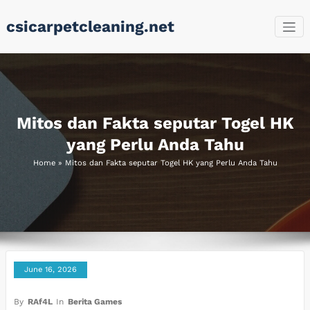
Skip
csicarpetcleaning.net
to
content
Mitos dan Fakta seputar Togel HK
yang Perlu Anda Tahu
Home
»
Mitos dan Fakta seputar Togel HK yang Perlu Anda Tahu
June 16, 2026
By
RAf4L
In
Berita Games