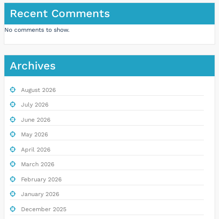
Recent Comments
No comments to show.
Archives
August 2026
July 2026
June 2026
May 2026
April 2026
March 2026
February 2026
January 2026
December 2025