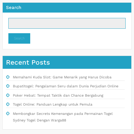
Search
Search
Recent Posts
Memahami Kuda Slot: Game Menarik yang Harus Dicoba
Bupatitogel: Pengalaman Seru dalam Dunia Perjudian Online
Poker Hebat: Tempat Taktik dan Chance Bergabung
Togel Online: Panduan Lengkap untuk Pemula
Membongkar Secrets Kemenangan pada Permainan Togel
Sydney Togel Dengan Warga88