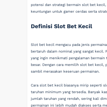
potensi dan strategi bermain slot bet kecil
keuntungan untuk gamer cerdas serta strate
Definisi Slot Bet Kecil
Slot bet kecil mengacu pada jenis permain
bertaruh dalam nominal yang sangat kecil.
yang ingin menikmati pengalaman bermain 
besar. Dengan cara memilih slot bet kecil
sambil merasakan keseruan permainan.
Cara slot bet kecil biasanya mirip seperti s
taruhan minimum yang tersedia. Banyak kasi
jumlah taruhan yang rendah, sering kali dim
permainan ini lebih mudah diakses serta m