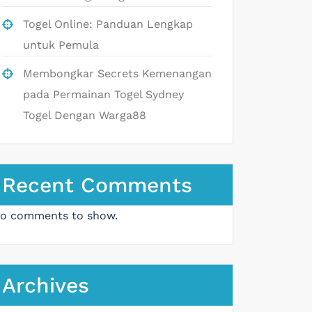
Togel Online: Panduan Lengkap
untuk Pemula
Membongkar Secrets Kemenangan
pada Permainan Togel Sydney
Togel Dengan Warga88
Recent Comments
o comments to show.
Archives