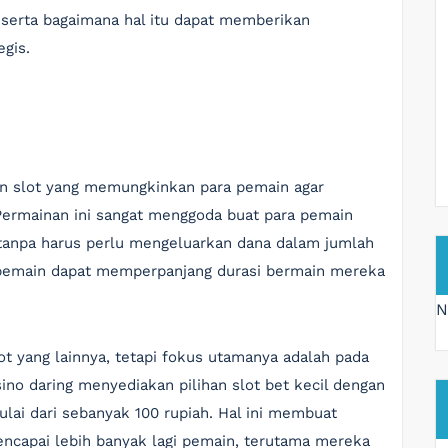
, serta bagaimana hal itu dapat memberikan
gis.
an slot yang memungkinkan para pemain agar
 Permainan ini sangat menggoda buat para pemain
tanpa harus perlu mengeluarkan dana dalam jumlah
, pemain dapat memperpanjang durasi bermain mereka
N
lot yang lainnya, tetapi fokus utamanya adalah pada
no daring menyediakan pilihan slot bet kecil dengan
ulai dari sebanyak 100 rupiah. Hal ini membuat
encapai lebih banyak lagi pemain, terutama mereka