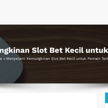
gkinan Slot Bet Kecil untuk
e
»
Menyelami Kemungkinan Slot Bet Kecil untuk Pemain Ter