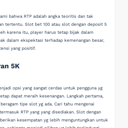
mi bahwa RTP adalah angka teoritis dan tak
tertentu. Slot bet 100 atau slot dengan deposit 5
h karena itu, player harus tetap bijak dalam
bak dalam ekspektasi terhadap kemenangan besar,
nsi yang positif.
ran 5K
enjadi opsi yang sangat cerdas untuk pengguna yg
tap dapat meraih kesenangan. Langkah pertama,
 beragam tipe slot yg ada. Cari tahu mengenai
, termasuk RTP yang yang disediakan. Slot dengan
mberikan kesempatan yg lebih menguntungkan untuk