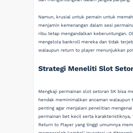
Namun, krusial untuk pemain untuk memaha
menjamin kemenangan dalam sesi permainan 
ribu tetap mengandalkan keberuntungan. Ole
mengelola bankroll mereka dan tidak terje
walaupun return to player menunjukkan pote
Strategi Meneliti Slot Seto
Mengkaji permainan slot setoran 5K bisa m
hendak meminimalkan ancaman walaupun te
penting agar menjalani penelitian mengenai
permainan bet kecil serta karakteristiknya
Return to Player yang tinggi umumnya me