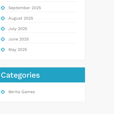
September 2025
August 2025
July 2025
June 2025
May 2025
Categories
Berita Games