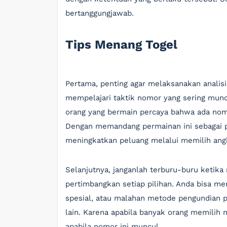
bertanggungjawab.
Tips Menang Togel
Pertama, penting agar melaksanakan anali
mempelajari taktik nomor yang sering munc
orang yang bermain percaya bahwa ada nomo
Dengan memandang permainan ini sebagai pe
meningkatkan peluang melalui memilih angk
Selanjutnya, janganlah terburu-buru ketik
pertimbangkan setiap pilihan. Anda bisa me
spesial, atau malahan metode pengundian pr
lain. Karena apabila banyak orang memilih 
apabila nomor ini muncul.