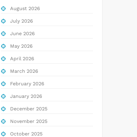
August 2026
July 2026
June 2026
May 2026
April 2026
March 2026
February 2026
January 2026
December 2025
November 2025
October 2025