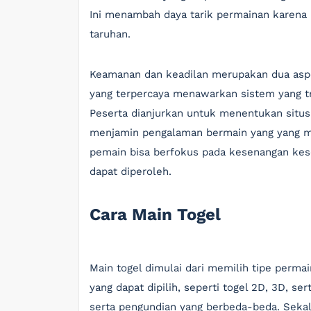
Ini menambah daya tarik permainan karena
taruhan.
Keamanan dan keadilan merupakan dua aspek
yang terpercaya menawarkan sistem yang tr
Peserta dianjurkan untuk menentukan situs 
menjamin pengalaman bermain yang yang men
pemain bisa berfokus pada kesenangan ke
dapat diperoleh.
Cara Main Togel
Main togel dimulai dari memilih tipe permain
yang dapat dipilih, seperti togel 2D, 3D, s
serta pengundian yang berbeda-beda. Sekali