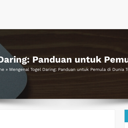
Daring: Panduan untuk Pemul
me
»
Mengenal Togel Daring: Panduan untuk Pemula di Dunia T