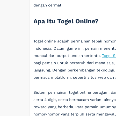
dengan cermat.
Apa Itu Togel Online?
Togel online adalah permainan tebak nomor
Indonesia. Dalam game ini, pemain menentu
muncul dari output undian tertentu.
Togel 
bagi pemain untuk bertaruh dari mana saja, 
langsung. Dengan perkembangan teknologi, j
bermacam platform, seperti situs web dan ap
Sistem permainan togel online beragam, dari
serta 4 digit, serta bermacam varian lainny
reward yang berbeda. Para pemain umumnya 
nomor-nomor yang terpilih serta mengevalua