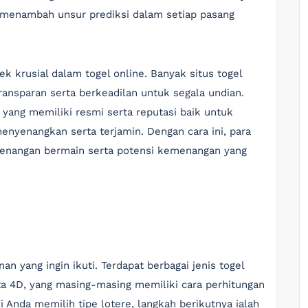
 menambah unsur prediksi dalam setiap pasang
 krusial dalam togel online. Banyak situs togel
ansparan serta berkeadilan untuk segala undian.
yang memiliki resmi serta reputasi baik untuk
yenangkan serta terjamin. Dengan cara ini, para
senangan bermain serta potensi kemenangan yang
an yang ingin ikuti. Terdapat berbagai jenis togel
erta 4D, yang masing-masing memiliki cara perhitungan
 Anda memilih tipe lotere, langkah berikutnya ialah