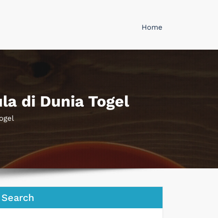
Home
a di Dunia Togel
ogel
Search