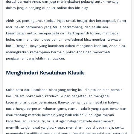
durasi bermain Anda, dan juga meningkatkan peluang untuk menang
dalam jangka panjang di poker online dan idn play.
Akhirnya, penting untuk selalu ingat untuk belajar dan beradaptasi. Poker
merupakan permainan yang terus berkembang, dan selalu ada
kesempatan untuk memperbaiki diri. Partisipasi di forum, membaca
buku, dan menonton video pemain profesional bisa memberi wawasan
baru. Dengan upaya yang konsisten dalam mengasah keahlian, Anda bisa
meningkatkan kemampuan bermain poker Anda dan menikmati
pengalaman yang lebih memuaskan.
Menghindari Kesalahan Klasik
Salah satu dari kesalahan biasa yang sering kali diciptakan oleh pemain
baru dalam poker ialah ketidakcukupan pengetahuan mengenai
keterampilan dasar permainan. Banyak pemain yang meyakini bahwa
nasib hanya berperan keluaran game, namun taktik yang tepat benar dan
ilmu tentang metode bermain yang baik adalah kunci agar meraih
keberhasilan. Karena itu, krusial agar belajar metode dasar seperti
memilih tangan awal yang baik agar, memahami posisi pada meja, serta
mengetahui kualifikasi kombinasi lawan. Pendidikan mandiri dari referensi