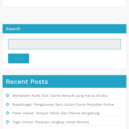
Search
Search
Recent Posts
Memahami Kuda Slot: Game Menarik yang Harus Dicoba
Bupatitogel: Pengalaman Seru dalam Dunia Perjudian Online
Poker Hebat: Tempat Taktik dan Chance Bergabung
Togel Online: Panduan Lengkap untuk Pemula