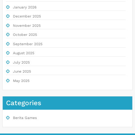
January 2026
December 2025
November 2025
October 2025
September 2025
August 2025
July 2025
June 2025
May 2025
Categories
Berita Games