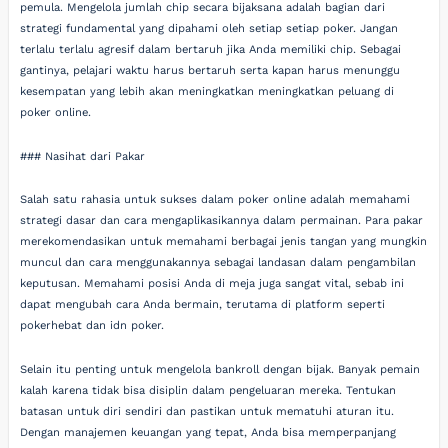
pemula. Mengelola jumlah chip secara bijaksana adalah bagian dari
strategi fundamental yang dipahami oleh setiap setiap poker. Jangan
terlalu terlalu agresif dalam bertaruh jika Anda memiliki chip. Sebagai
gantinya, pelajari waktu harus bertaruh serta kapan harus menunggu
kesempatan yang lebih akan meningkatkan meningkatkan peluang di
poker online.
### Nasihat dari Pakar
Salah satu rahasia untuk sukses dalam poker online adalah memahami
strategi dasar dan cara mengaplikasikannya dalam permainan. Para pakar
merekomendasikan untuk memahami berbagai jenis tangan yang mungkin
muncul dan cara menggunakannya sebagai landasan dalam pengambilan
keputusan. Memahami posisi Anda di meja juga sangat vital, sebab ini
dapat mengubah cara Anda bermain, terutama di platform seperti
pokerhebat dan idn poker.
Selain itu penting untuk mengelola bankroll dengan bijak. Banyak pemain
kalah karena tidak bisa disiplin dalam pengeluaran mereka. Tentukan
batasan untuk diri sendiri dan pastikan untuk mematuhi aturan itu.
Dengan manajemen keuangan yang tepat, Anda bisa memperpanjang