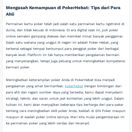
Mengasah Kemampuan di PokerHebat: Tips dari Para
Ahli
Permainan kartu poker telah jadi salah satu permainan kartu ngetrend di
dunia, dan tidak kecuali di Indonesia. Di era digital saat ini, judi poker
online semakin gampang diakses dan memikat minat banyak penggemar.
Salah satu wahana yang unggul di negeri ini adalah Poker Hebat, yang
terkenal sebagai tempat berkumpul para penggiat poker dari berbagai
banyak level. Platform ini tak hanya memberikan pengalaman bermain
yang menyenangkan, tetapi juga peluang untuk meningkatkan kompetensi
bermain poker.
Meningkatkan keterampilan poker Anda di PokerHebat bisa menjadi
pengalaman yang amat bermanfaat.
pokerhebat
Dengan bimbingan dari
para ahli dan ragam sumber daya yang tersedia, kamu dapat menyelami
strategi, teknik, dan saran untuk jadi kontestan yang lebih unggul. Dalam
tulisan ini, kami akan menyajikan beberapa tips berharga dari para pakar
tentang cara meningkatkan skill poker Anda, baiklah di IDN Poker maupun
maupun di wadah poker online lainnya. Mari kita mulai pengembaraan ini
ke permainan poker yang lebih cerdas dan terampil.