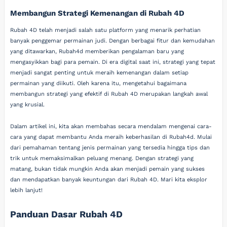
Membangun Strategi Kemenangan di Rubah 4D
Rubah 4D telah menjadi salah satu platform yang menarik perhatian
banyak penggemar permainan judi. Dengan berbagai fitur dan kemudahan
yang ditawarkan, Rubah4d memberikan pengalaman baru yang
mengasyikkan bagi para pemain. Di era digital saat ini, strategi yang tepat
menjadi sangat penting untuk meraih kemenangan dalam setiap
permainan yang diikuti. Oleh karena itu, mengetahui bagaimana
membangun strategi yang efektif di Rubah 4D merupakan langkah awal
yang krusial.
Dalam artikel ini, kita akan membahas secara mendalam mengenai cara-
cara yang dapat membantu Anda meraih keberhasilan di Rubah4d. Mulai
dari pemahaman tentang jenis permainan yang tersedia hingga tips dan
trik untuk memaksimalkan peluang menang. Dengan strategi yang
matang, bukan tidak mungkin Anda akan menjadi pemain yang sukses
dan mendapatkan banyak keuntungan dari Rubah 4D. Mari kita eksplor
lebih lanjut!
Panduan Dasar Rubah 4D