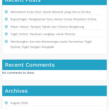
Memahami Kuda Slot: Game Menarik yang Harus Dicoba
Bupatitogel: Pengalaman Seru dalam Dunia Perjudian Online
Poker Hebat: Tempat Taktik dan Chance Bergabung
Togel Online: Panduan Lengkap untuk Pemula
Membongkar Secrets Kemenangan pada Permainan Togel
Sydney Togel Dengan Warga88
Recent Comments
No comments to show.
Archives
August 2026