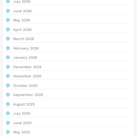
July 2026
June 2026
May 2026
April 2026
March 2026
February 2026
January 2026
December 2025
November 2025
October 2025
September 2025
August 2025
July 2025
June 2025
May 2025