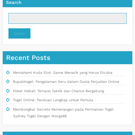
Search
Search
Recent Posts
Memahami Kuda Slot: Game Menarik yang Harus Dicoba
Bupatitogel: Pengalaman Seru dalam Dunia Perjudian Online
Poker Hebat: Tempat Taktik dan Chance Bergabung
Togel Online: Panduan Lengkap untuk Pemula
Membongkar Secrets Kemenangan pada Permainan Togel
Sydney Togel Dengan Warga88