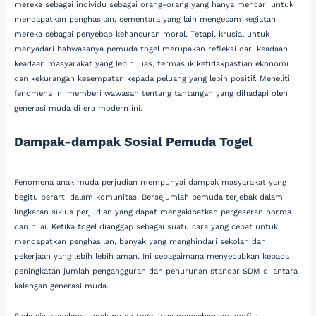
mereka sebagai individu sebagai orang-orang yang hanya mencari untuk
mendapatkan penghasilan, sementara yang lain mengecam kegiatan
mereka sebagai penyebab kehancuran moral. Tetapi, krusial untuk
menyadari bahwasanya pemuda togel merupakan refleksi dari keadaan
keadaan masyarakat yang lebih luas, termasuk ketidakpastian ekonomi
dan kekurangan kesempatan kepada peluang yang lebih positif. Meneliti
fenomena ini memberi wawasan tentang tantangan yang dihadapi oleh
generasi muda di era modern ini.
Dampak-dampak Sosial Pemuda Togel
Fenomena anak muda perjudian mempunyai dampak masyarakat yang
begitu berarti dalam komunitas. Bersejumlah pemuda terjebak dalam
lingkaran siklus perjudian yang dapat mengakibatkan pergeseran norma
dan nilai. Ketika togel dianggap sebagai suatu cara yang cepat untuk
mendapatkan penghasilan, banyak yang menghindari sekolah dan
pekerjaan yang lebih lebih aman. Ini sebagaimana menyebabkan kepada
peningkatan jumlah pengangguran dan penurunan standar SDM di antara
kalangan generasi muda.