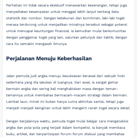
Perhatian ini tidak secara eksklusif menawarkan kesenangan, tetapi juga
menyediakan kesempatan untuk menggali lebih lanjut tentang data
statistik dan nombor. Dengan ketekunan dan komitmen, laki-laki togel
merasa terdorong untuk menjadikan minatnya tersebut sebagai potensi
untuk mencapai keuntungan finansial. Ia kemudian mulai berkomunitas
dengan penggemar togel yang lain, salurkan petunjuk dan taktik, dengan
cara itu semakin mengasah ilmunya.
Perjalanan Menuju Keberhasilan
Jalan pemuda judi angka menuju kesuksesan berawal dari sebuah hobi
sederhana yang dia lakukan di luangnya. Dari awal, ia sangat gemar
bermain angka dan sering kali menghabiskan masa dengan teman-
temannya untuk membahas bermacam-macam strategi dalam bermain.
Lambat laun, minat ini bukan hanya cuma aktivitas santai, tetapi juga
menjadi menjadi keinginan untuk lebih mengerti ranah togel secara detail.
Dengan berjalannya waktu, pemuda togel mulai belajar cara menganalisis
angka dan pola-pola yang terjadi dalam kompetisi. Ia banyak membaca
buku, artikel, dan berpartisipasi forum-forum diskusi yang membahas