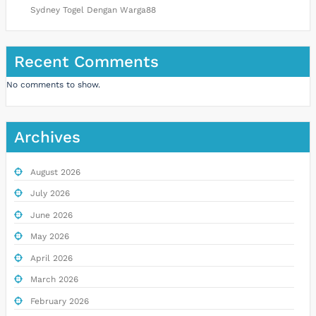
Sydney Togel Dengan Warga88
Recent Comments
No comments to show.
Archives
August 2026
July 2026
June 2026
May 2026
April 2026
March 2026
February 2026