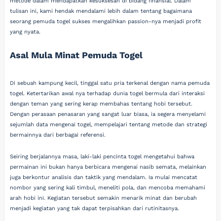
metode dalam mendapatkan kesuksesan di bidang finansial. Dalam
tulisan ini, kami hendak mendalami lebih dalam tentang bagaimana
seorang pemuda togel sukses mengalihkan passion-nya menjadi profit
yang nyata.
Asal Mula Minat Pemuda Togel
Di sebuah kampung kecil, tinggal satu pria terkenal dengan nama pemuda
togel. Ketertarikan awal nya terhadap dunia togel bermula dari interaksi
dengan teman yang sering kerap membahas tentang hobi tersebut.
Dengan perasaan penasaran yang sangat luar biasa, ia segera menyelami
sejumlah data mengenai togel, mempelajari tentang metode dan strategi
bermainnya dari berbagai referensi.
Seiring berjalannya masa, laki-laki pencinta togel mengetahui bahwa
permainan ini bukan hanya berbicara mengenai nasib semata, melainkan
juga berkontur analisis dan taktik yang mendalam. Ia mulai mencatat
nombor yang sering kali timbul, meneliti pola, dan mencoba memahami
arah hobi ini. Kegiatan tersebut semakin menarik minat dan berubah
menjadi kegiatan yang tak dapat terpisahkan dari rutinitasnya.