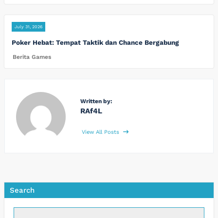
July 31, 2026
Poker Hebat: Tempat Taktik dan Chance Bergabung
Berita Games
Written by:
RAf4L
View All Posts
Search