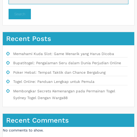
Search
Recent Posts
Memahami Kuda Slot: Game Menarik yang Harus Dicoba
Bupatitogel: Pengalaman Seru dalam Dunia Perjudian Online
Poker Hebat: Tempat Taktik dan Chance Bergabung
Togel Online: Panduan Lengkap untuk Pemula
Membongkar Secrets Kemenangan pada Permainan Togel
Sydney Togel Dengan Warga88
Recent Comments
No comments to show.