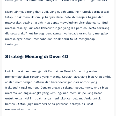
semangat untuk teman-temannya untuk mencoba peruntungan sendiri.
Kisah lainnya datang dari Budi, yang sudah lama ingin untuk berinvestasi
tetapi tidak memiliki cukup banyak dana. Setelah menjadi bagian dari
masyarakat dewi4d, ia akhirnya dapat mewujudkan cita-citanya itu. Budi
merasa rasa syukur atas keberuntungan yang dia peroleh, serta sekarang
dia secara aktif ikut berbagi pengalamannya kepada orang lain, mengajak
mereka agar berani mencoba dan tidak perlu takut menghadapi
tantangan.
Strategi Menang di Dewi 4D
Untuk meraih kemenangan di Permainan Dewi 4D, penting untuk
mengembangkan rencana yang matang. Sebuah cara yang bisa Anda ambil
adalah mempelajari pattern dan kecenderungan dari nomor yang
frekuensi tinggi muncul. Dengan analisis rekapan sebelumnya, Anda bisa
meramalkan angka-angka yang kemungkinan memiliki peluang besar
untuk keluar. Hal ini tidak hanya meningkatkan peluang Anda untuk
berhasil, tetapi juga memberi Anda perasaan percaya diri saat
menempatkan taruhan.