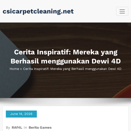
Skip
csicarpetcleaning.net
to
content
Cerita Inspiratif: Mereka yang
Berhasil menggunakan Dewi 4D
Home
»
Cerita Inspiratif: Mereka yang Berhasil menggunakan Dewi 4D
June 14, 2026
By
RAf4L
In
Berita Games