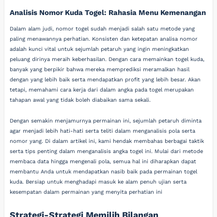
Analisis Nomor Kuda Togel: Rahasia Menu Kemenangan
Dalam alam judi, nomor togel sudah menjadi salah satu metode yang
paling menawannya perhatian. Konsisten dan ketepatan analisa nomor
adalah kunci vital untuk sejumlah petaruh yang ingin meningkatkan
peluang dirinya meraih keberhasilan. Dengan cara memainkan togel kuda,
banyak yang berpikir bahwa mereka memprediksi meramalkan hasil
dengan yang lebih baik serta mendapatkan profit yang lebih besar. Akan
tetapi, memahami cara kerja dari dalam angka pada togel merupakan
tahapan awal yang tidak boleh diabaikan sama sekali.
Dengan semakin menjamurnya permainan ini, sejumlah petaruh diminta
agar menjadi lebih hati-hati serta teliti dalam menganalisis pola serta
nomor yang. Di dalam artikel ini, kami hendak membahas berbagai taktik
serta tips penting dalam menganalisis angka togel ini. Mulai dari metode
membaca data hingga mengenali pola, semua hal ini diharapkan dapat
membantu Anda untuk mendapatkan nasib baik pada permainan togel
kuda. Bersiap untuk menghadapi masuk ke alam penuh ujian serta
kesempatan dalam permainan yang menyita perhatian ini
Strategi-Strategi Memilih Bilangan