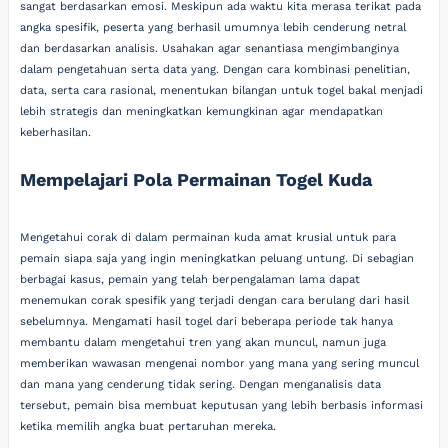
sangat berdasarkan emosi. Meskipun ada waktu kita merasa terikat pada
angka spesifik, peserta yang berhasil umumnya lebih cenderung netral
dan berdasarkan analisis. Usahakan agar senantiasa mengimbanginya
dalam pengetahuan serta data yang. Dengan cara kombinasi penelitian,
data, serta cara rasional, menentukan bilangan untuk togel bakal menjadi
lebih strategis dan meningkatkan kemungkinan agar mendapatkan
keberhasilan.
Mempelajari Pola Permainan Togel Kuda
Mengetahui corak di dalam permainan kuda amat krusial untuk para
pemain siapa saja yang ingin meningkatkan peluang untung. Di sebagian
berbagai kasus, pemain yang telah berpengalaman lama dapat
menemukan corak spesifik yang terjadi dengan cara berulang dari hasil
sebelumnya. Mengamati hasil togel dari beberapa periode tak hanya
membantu dalam mengetahui tren yang akan muncul, namun juga
memberikan wawasan mengenai nombor yang mana yang sering muncul
dan mana yang cenderung tidak sering. Dengan menganalisis data
tersebut, pemain bisa membuat keputusan yang lebih berbasis informasi
ketika memilih angka buat pertaruhan mereka.