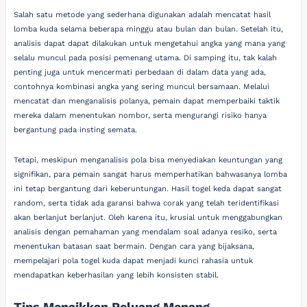
Salah satu metode yang sederhana digunakan adalah mencatat hasil
lomba kuda selama beberapa minggu atau bulan dan bulan. Setelah itu,
analisis dapat dapat dilakukan untuk mengetahui angka yang mana yang
selalu muncul pada posisi pemenang utama. Di samping itu, tak kalah
penting juga untuk mencermati perbedaan di dalam data yang ada,
contohnya kombinasi angka yang sering muncul bersamaan. Melalui
mencatat dan menganalisis polanya, pemain dapat memperbaiki taktik
mereka dalam menentukan nombor, serta mengurangi risiko hanya
bergantung pada insting semata.
Tetapi, meskipun menganalisis pola bisa menyediakan keuntungan yang
signifikan, para pemain sangat harus memperhatikan bahwasanya lomba
ini tetap bergantung dari keberuntungan. Hasil togel keda dapat sangat
random, serta tidak ada garansi bahwa corak yang telah teridentifikasi
akan berlanjut berlanjut. Oleh karena itu, krusial untuk menggabungkan
analisis dengan pemahaman yang mendalam soal adanya resiko, serta
menentukan batasan saat bermain. Dengan cara yang bijaksana,
mempelajari pola togel kuda dapat menjadi kunci rahasia untuk
mendapatkan keberhasilan yang lebih konsisten stabil.
Tips Menaikkan Peluang Menang