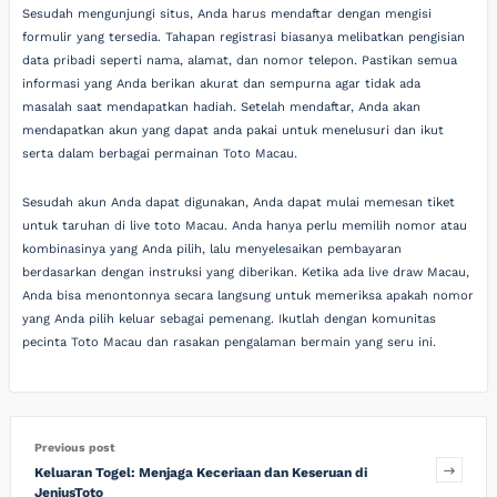
Sesudah mengunjungi situs, Anda harus mendaftar dengan mengisi
formulir yang tersedia. Tahapan registrasi biasanya melibatkan pengisian
data pribadi seperti nama, alamat, dan nomor telepon. Pastikan semua
informasi yang Anda berikan akurat dan sempurna agar tidak ada
masalah saat mendapatkan hadiah. Setelah mendaftar, Anda akan
mendapatkan akun yang dapat anda pakai untuk menelusuri dan ikut
serta dalam berbagai permainan Toto Macau.
Sesudah akun Anda dapat digunakan, Anda dapat mulai memesan tiket
untuk taruhan di live toto Macau. Anda hanya perlu memilih nomor atau
kombinasinya yang Anda pilih, lalu menyelesaikan pembayaran
berdasarkan dengan instruksi yang diberikan. Ketika ada live draw Macau,
Anda bisa menontonnya secara langsung untuk memeriksa apakah nomor
yang Anda pilih keluar sebagai pemenang. Ikutlah dengan komunitas
pecinta Toto Macau dan rasakan pengalaman bermain yang seru ini.
Previous post
Keluaran Togel: Menjaga Keceriaan dan Keseruan di
JeniusToto