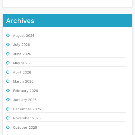
Archives
August 2026
July 2026
June 2026
May 2026
April 2026
March 2026
February 2026
January 2026
December 2025
November 2025
October 2025