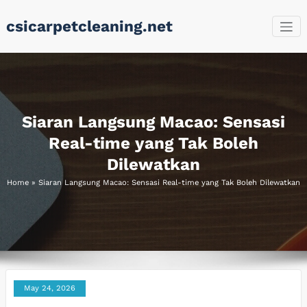
Skip
csicarpetcleaning.net
to
content
Siaran Langsung Macao: Sensasi
Real-time yang Tak Boleh
Dilewatkan
Home
»
Siaran Langsung Macao: Sensasi Real-time yang Tak Boleh Dilewatkan
May 24, 2026