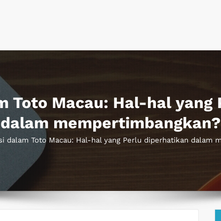
m Toto Macau: Hal-hal yang 
dalam mempertimbangkan?
si dalam Toto Macau: Hal-hal yang Perlu diperhatikan dala