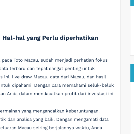
 Hal-hal yang Perlu diperhatikan
ma pada Toto Macau, sudah menjadi perhatian fokus
data terbaru dan tepat sangat penting untuk
ini, live draw Macau, data dari Macau, dan hasil
untuk dipahami. Dengan cara memahami seluk-beluk
 Anda dalam mendapatkan profit dari investasi ini.
 permainan yang mengandalkan keberuntungan,
ik dan analisa yang baik. Dengan mengamati data
eluaran Macau seiring berjalannya waktu, Anda