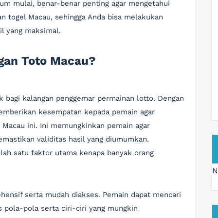
lum mulai, benar-benar penting agar mengetahui
an togel Macau, sehingga Anda bisa melakukan
il yang maksimal.
gan Toto Macau?
ik bagi kalangan penggemar permainan lotto. Dengan
 memberikan kesempatan kepada pemain agar
w Macau ini. Ini memungkinkan pemain agar
emastikan validitas hasil yang diumumkan.
alah satu faktor utama kenapa banyak orang
N
ehensif serta mudah diakses. Pemain dapat mencari
pola-pola serta ciri-ciri yang mungkin