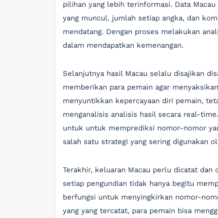
pilihan yang lebih terinformasi. Data Mac
yang muncul, jumlah setiap angka, dan ko
mendatang. Dengan proses melakukan anal
dalam mendapatkan kemenangan.
Selanjutnya hasil Macau selalu disajikan di
memberikan para pemain agar menyaksikan h
menyuntikkan kepercayaan diri pemain, te
menganalisis analisis hasil secara real-tim
untuk untuk memprediksi nomor-nomor yang
salah satu strategi yang sering digunakan o
Terakhir, keluaran Macau perlu dicatat dan 
setiap pengundian tidak hanya begitu memp
berfungsi untuk menyingkirkan nomor-nomo
yang yang tercatat, para pemain bisa mengg