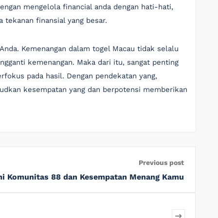
engan mengelola financial anda dengan hati-hati,
 tekanan finansial yang besar.
n Anda. Kemenangan dalam togel Macau tidak selalu
ngganti kemenangan. Maka dari itu, sangat penting
erfokus pada hasil. Dengan pendekatan yang,
ujudkan kesempatan yang dan berpotensi memberikan
Previous post
ami Komunitas 88 dan Kesempatan Menang Kamu