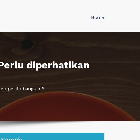
Home
Perlu diperhatikan
m mempertimbangkan?
Search