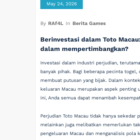
May 24, 2026
By
RAf4L
In
Berita Games
Berinvestasi dalam Toto Macau:
dalam mempertimbangkan?
Investasi dalam industri perjudian, teruta
banyak pihak. Bagi beberapa pecinta togel, 
membuat putusan yang bijak. Dalam konteks 
keluaran Macau merupakan aspek penting 
ini, Anda semua dapat menambah kesempatan
Perjudian Toto Macau tidak hanya sekedar
melainkan juga melibatkan memerlukan takt
pengeluaran Macau dan menganalisis pola k