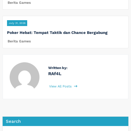
Berita Games
July 31, 2026
Poker Hebat: Tempat Taktik dan Chance Bergabung
Berita Games
Written by:
RAf4L
View All Posts
Search