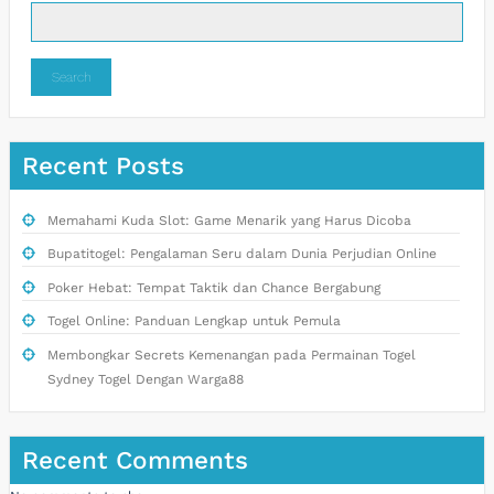
Search
Recent Posts
Memahami Kuda Slot: Game Menarik yang Harus Dicoba
Bupatitogel: Pengalaman Seru dalam Dunia Perjudian Online
Poker Hebat: Tempat Taktik dan Chance Bergabung
Togel Online: Panduan Lengkap untuk Pemula
Membongkar Secrets Kemenangan pada Permainan Togel
Sydney Togel Dengan Warga88
Recent Comments