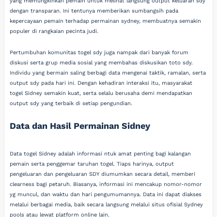
yang memungkinkan pemain untuk melihat langsung output keluaran sdy
dengan transparan. Ini tentunya memberikan sumbangsih pada
kepercayaan pemain terhadap permainan sydney, membuatnya semakin
populer di rangkaian pecinta judi.
Pertumbuhan komunitas togel sdy juga nampak dari banyak forum
diskusi serta grup media sosial yang membahas diskusikan toto sdy.
Individu yang bermain saling berbagi data mengenai taktik, ramalan, serta
output sdy pada hari ini. Dengan kehadiran interaksi itu, masyarakat
togel Sidney semakin kuat, serta selalu berusaha demi mendapatkan
output sdy yang terbaik di setiap pengundian.
Data dan Hasil Permainan Sidney
Data togel Sidney adalah informasi ntuk amat penting bagi kalangan
pemain serta penggemar taruhan togel. Tiaps harinya, output
pengeluaran dan pengeluaran SDY diumumkan secara detail, memberi
clearness bagi petaruh. Biasanya, informasi ini mencakup nomor-nomor
yg muncul, dan waktu dan hari pengumumannya. Data ini dapat diakses
melalui berbagai media, baik secara langsung melalui situs ofisial Sydney
pools atau lewat platform online lain.