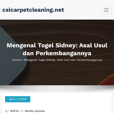
Skip
csicarpetcleaning.net
to
content
Mengenal Togel Sidney: Asal Usul
dan Perkembangannya
Home
»
Mengenal Togel Sidney: Asal Usul dan Perkembangannya
April 7, 2026
By
RAf4L
In
Berita Games