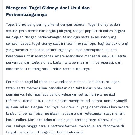
Mengenal Togel Sidney: Asal Usul dan
Perkembangannya
Togel Sidney yang sering dikenal dengan sebutan Togel Sidney adalah
sebuah jenis permainan angka judi yang sangat populer di dalam negara
ini. Sejalan dengan perkembangan teknologis serta akses info yang
semakin cepat, togel sidney saat ini telah menjadi opsi bagi banyak orang
yang mencari mencoba peruntungannya. Pada kesempatan ini, kita
berencana untuk membahas secara mendalam mengenai asal-usul serta
perkembangan togel sidney, bagaimana permainan ini beroperasi, dan
data terbaru tentang hasil undian serta outputnya.
Permainan togel ini tidak hanya sekadar memadukan keberuntungan,
tetapi serta memerlukan pendekatan dan taktik dari pihak para
pemainnya. Informasi sdy yang dikeluarkan setiap harinya menjadi
referensi utama untuk pemain dalam memprediksi nomor-nomor yang可
能 akan keluar. Dengan hadirnya live draw ini yang dapat disaksikan secara
langsung, pemain bisa mengalami suasana dan ketegangan saat menanti
hasil undian. Mari kita telusuri lebih jauh tentang togel sidney, dimulai
dari asalnya hingga cara ia bertransformasi menjadi suatu fenomena di
tengah pencinta judi angka di dalam Indonesia.