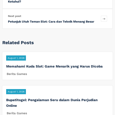
Ketahui?
Next post
Petunjuk Utuh Teman Slot: Cara dan Teknik Menang Besar
Related Posts
August 1, 2026
Memahami Kuda Slot: Game Menarik yang Harus Dicoba
Berita Games
August 1, 2026
Bupatitogel: Pengalaman Seru dalam Dunia Perjudian
Online
Berita Games