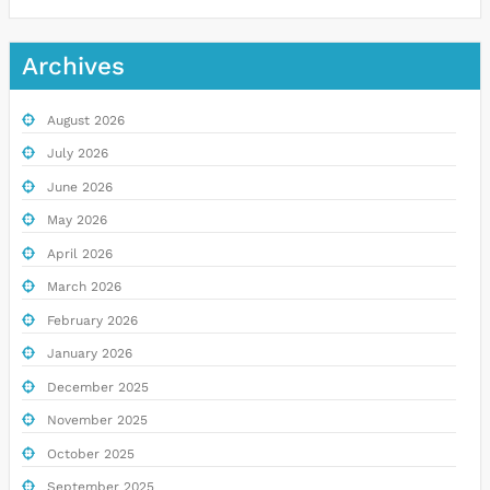
Archives
August 2026
July 2026
June 2026
May 2026
April 2026
March 2026
February 2026
January 2026
December 2025
November 2025
October 2025
September 2025