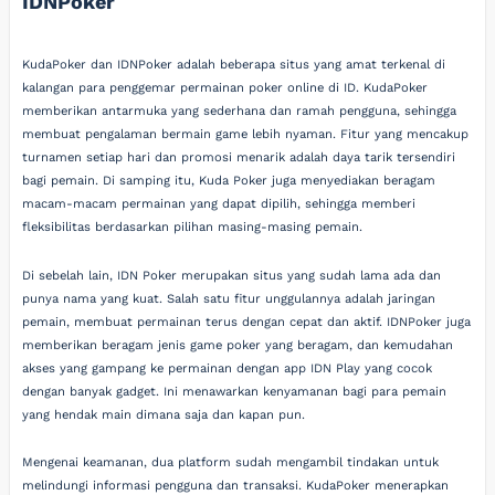
IDNPoker
KudaPoker dan IDNPoker adalah beberapa situs yang amat terkenal di
kalangan para penggemar permainan poker online di ID. KudaPoker
memberikan antarmuka yang sederhana dan ramah pengguna, sehingga
membuat pengalaman bermain game lebih nyaman. Fitur yang mencakup
turnamen setiap hari dan promosi menarik adalah daya tarik tersendiri
bagi pemain. Di samping itu, Kuda Poker juga menyediakan beragam
macam-macam permainan yang dapat dipilih, sehingga memberi
fleksibilitas berdasarkan pilihan masing-masing pemain.
Di sebelah lain, IDN Poker merupakan situs yang sudah lama ada dan
punya nama yang kuat. Salah satu fitur unggulannya adalah jaringan
pemain, membuat permainan terus dengan cepat dan aktif. IDNPoker juga
memberikan beragam jenis game poker yang beragam, dan kemudahan
akses yang gampang ke permainan dengan app IDN Play yang cocok
dengan banyak gadget. Ini menawarkan kenyamanan bagi para pemain
yang hendak main dimana saja dan kapan pun.
Mengenai keamanan, dua platform sudah mengambil tindakan untuk
melindungi informasi pengguna dan transaksi. KudaPoker menerapkan