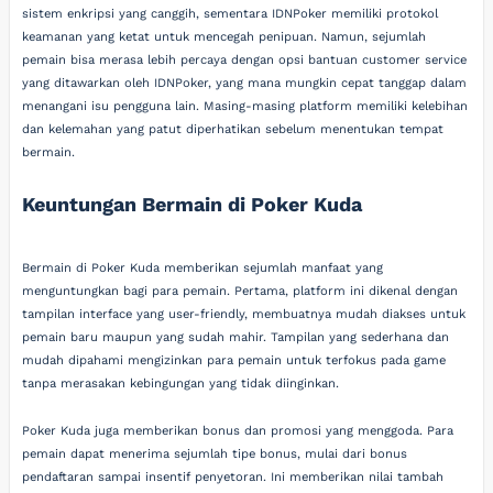
sistem enkripsi yang canggih, sementara IDNPoker memiliki protokol
keamanan yang ketat untuk mencegah penipuan. Namun, sejumlah
pemain bisa merasa lebih percaya dengan opsi bantuan customer service
yang ditawarkan oleh IDNPoker, yang mana mungkin cepat tanggap dalam
menangani isu pengguna lain. Masing-masing platform memiliki kelebihan
dan kelemahan yang patut diperhatikan sebelum menentukan tempat
bermain.
Keuntungan Bermain di Poker Kuda
Bermain di Poker Kuda memberikan sejumlah manfaat yang
menguntungkan bagi para pemain. Pertama, platform ini dikenal dengan
tampilan interface yang user-friendly, membuatnya mudah diakses untuk
pemain baru maupun yang sudah mahir. Tampilan yang sederhana dan
mudah dipahami mengizinkan para pemain untuk terfokus pada game
tanpa merasakan kebingungan yang tidak diinginkan.
Poker Kuda juga memberikan bonus dan promosi yang menggoda. Para
pemain dapat menerima sejumlah tipe bonus, mulai dari bonus
pendaftaran sampai insentif penyetoran. Ini memberikan nilai tambah