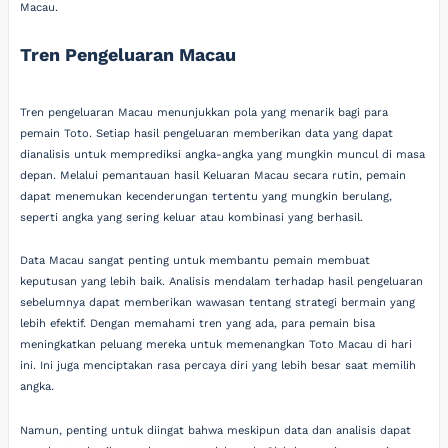
Macau.
Tren Pengeluaran Macau
Tren pengeluaran Macau menunjukkan pola yang menarik bagi para
pemain Toto. Setiap hasil pengeluaran memberikan data yang dapat
dianalisis untuk memprediksi angka-angka yang mungkin muncul di masa
depan. Melalui pemantauan hasil Keluaran Macau secara rutin, pemain
dapat menemukan kecenderungan tertentu yang mungkin berulang,
seperti angka yang sering keluar atau kombinasi yang berhasil.
Data Macau sangat penting untuk membantu pemain membuat
keputusan yang lebih baik. Analisis mendalam terhadap hasil pengeluaran
sebelumnya dapat memberikan wawasan tentang strategi bermain yang
lebih efektif. Dengan memahami tren yang ada, para pemain bisa
meningkatkan peluang mereka untuk memenangkan Toto Macau di hari
ini. Ini juga menciptakan rasa percaya diri yang lebih besar saat memilih
angka.
Namun, penting untuk diingat bahwa meskipun data dan analisis dapat