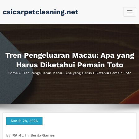
Skip
csicarpetcleaning.net
to
content
Tren Pengeluaran Macau: Apa yang
Harus Diketahui Pemain Toto
Home
»
Tren Pengeluaran Macau: Apa yang Harus Diketahui Pemain Toto
March 28, 2026
By
RAf4L
In
Berita Games