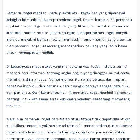
Pemandu togel mengacu pada praktik atau keyakinan yang dipercayai
sebagian komunitas dalam permainan togel. Dalam konteks ini, pemandu
diyakini menjadi figura atau entitas yang diharapkan untuk memberikan
arah atau nomor-nomor keberuntungan pada permainan togel. Banyak
individu meyakini bahwa melalui mematuhi nomor-nomor yang diberikan
oleh pemandu togel, seseorang mendapatkan peluang yang lebih besar
untuk mendapatkan hadiah.
Di kebudayaan masyarakat yang menyokong wali togel, individu sering
mencari-cari informasi tentang angka-angka yang dianggap sakral serta
memiliki makna khusus. Nomor-nomor itu sering berasal dari impian,
peristiwa individu, dan petunjuk natur yang dipercaya sebagai petunjuk
dari pemandu. Oleh karena itu, hal ini, pemandu togel menjadi komponen
penting untuk kebiasaan serta kebiasaan sebelum seseorang memasang
taruhan.
Walaupun pemandu togel bersifat spiritual tetapi tidak dapat dibuktikan
dibuktikan secara, keyakinan tersebut masih mendapatkan dampak besar
dalam metode individu menentukan angka serta berpartisipasi dalam
permainan. Bagi sebagian, pemandu togel bukan hanya sekedar panduan,