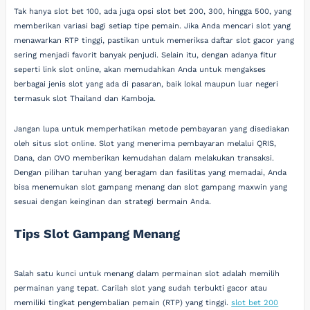
Tak hanya slot bet 100, ada juga opsi slot bet 200, 300, hingga 500, yang
memberikan variasi bagi setiap tipe pemain. Jika Anda mencari slot yang
menawarkan RTP tinggi, pastikan untuk memeriksa daftar slot gacor yang
sering menjadi favorit banyak penjudi. Selain itu, dengan adanya fitur
seperti link slot online, akan memudahkan Anda untuk mengakses
berbagai jenis slot yang ada di pasaran, baik lokal maupun luar negeri
termasuk slot Thailand dan Kamboja.
Jangan lupa untuk memperhatikan metode pembayaran yang disediakan
oleh situs slot online. Slot yang menerima pembayaran melalui QRIS,
Dana, dan OVO memberikan kemudahan dalam melakukan transaksi.
Dengan pilihan taruhan yang beragam dan fasilitas yang memadai, Anda
bisa menemukan slot gampang menang dan slot gampang maxwin yang
sesuai dengan keinginan dan strategi bermain Anda.
Tips Slot Gampang Menang
Salah satu kunci untuk menang dalam permainan slot adalah memilih
permainan yang tepat. Carilah slot yang sudah terbukti gacor atau
memiliki tingkat pengembalian pemain (RTP) yang tinggi.
slot bet 200