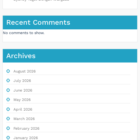
Recent Comments
No comments to show.
Archives
August 2026
July 2026
June 2026
May 2026
April 2026
March 2026
February 2026
January 2026