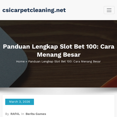
Skip
csicarpetcleaning.net
to
content
Panduan Lengkap Slot Bet 100: Cara
Menang Besar
Home
»
Panduan Lengkap Slot Bet 100: Cara Menang Besar
March 3, 2026
By
RAf4L
In
Berita Games