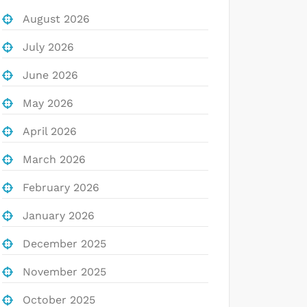
August 2026
July 2026
June 2026
May 2026
April 2026
March 2026
February 2026
January 2026
December 2025
November 2025
October 2025