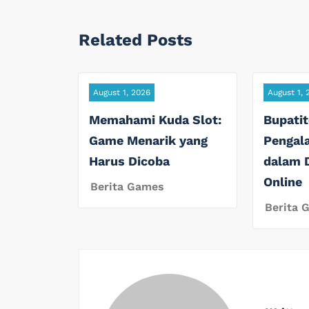
Related Posts
August 1, 2026
August 1, 
Memahami Kuda Slot:
Bupatit
Game Menarik yang
Pengal
Harus Dicoba
dalam D
Online
Berita Games
Berita 