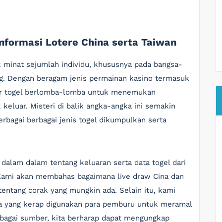
nformasi Lotere China serta Taiwan
k minat sejumlah individu, khususnya pada bangsa-
ang. Dengan beragam jenis permainan kasino termasuk
mar togel berlomba-lomba untuk menemukan
eluar. Misteri di balik angka-angka ini semakin
erbagai berbagai jenis togel dikumpulkan serta
h dalam dalam tentang keluaran serta data togel dari
 Kami akan membahas bagaimana live draw Cina dan
entang corak yang mungkin ada. Selain itu, kami
rna yang kerap digunakan para pemburu untuk meramal
rbagai sumber, kita berharap dapat mengungkap