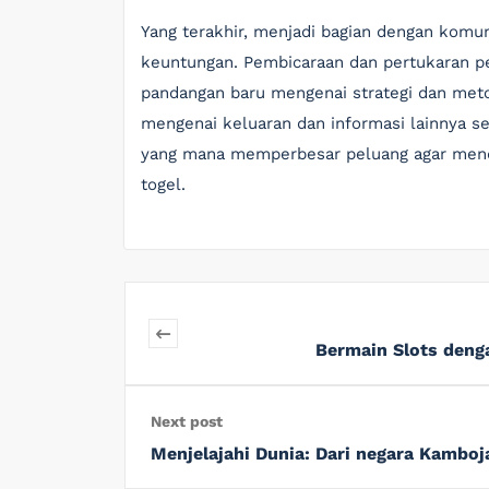
Yang terakhir, menjadi bagian dengan kom
keuntungan. Pembicaraan dan pertukaran 
pandangan baru mengenai strategi dan meto
mengenai keluaran dan informasi lainnya se
yang mana memperbesar peluang agar menda
togel.
Bermain Slots deng
Next post
Menjelajahi Dunia: Dari negara Kamboj