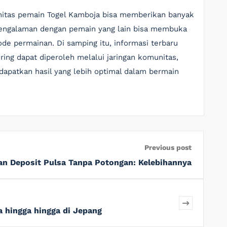
unitas pemain Togel Kamboja bisa memberikan banyak
pengalaman dengan pemain yang lain bisa membuka
de permainan. Di samping itu, informasi terbaru
ring dapat diperoleh melalui jaringan komunitas,
patkan hasil yang lebih optimal dalam bermain
Previous post
an Deposit Pulsa Tanpa Potongan: Kelebihannya
a hingga hingga di Jepang