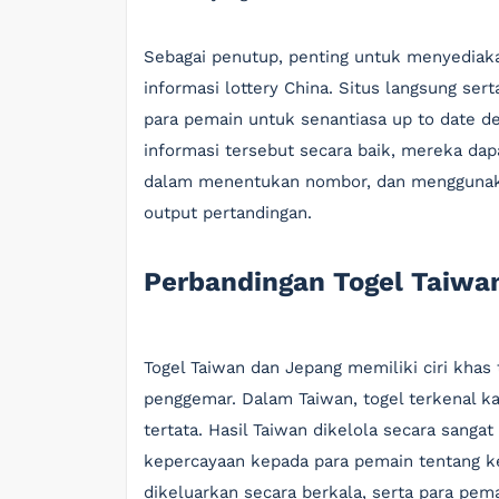
Sebagai penutup, penting untuk menyediak
informasi lottery China. Situs langsung se
para pemain untuk senantiasa up to date 
informasi tersebut secara baik, mereka dap
dalam menentukan nombor, dan menggunak
output pertandingan.
Perbandingan Togel Taiwa
Togel Taiwan dan Jepang memiliki ciri khas
penggemar. Dalam Taiwan, togel terkenal ka
tertata. Hasil Taiwan dikelola secara sanga
kepercayaan kepada para pemain tentang k
dikeluarkan secara berkala, serta para pem