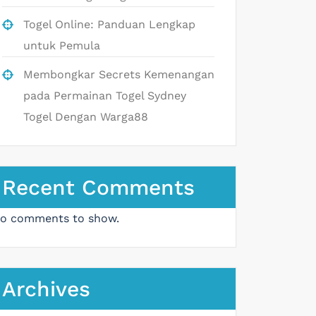
Togel Online: Panduan Lengkap
untuk Pemula
Membongkar Secrets Kemenangan
pada Permainan Togel Sydney
Togel Dengan Warga88
Recent Comments
o comments to show.
Archives