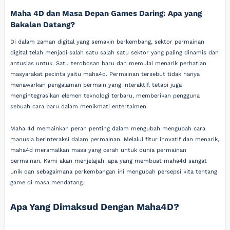
Maha 4D dan Masa Depan Games Daring: Apa yang
Bakalan Datang?
Di dalam zaman digital yang semakin berkembang, sektor permainan
digital telah menjadi salah satu salah satu sektor yang paling dinamis dan
antusias untuk. Satu terobosan baru dan memulai menarik perhatian
masyarakat pecinta yaitu maha4d. Permainan tersebut tidak hanya
menawarkan pengalaman bermain yang interaktif, tetapi juga
mengintegrasikan elemen teknologi terbaru, memberikan pengguna
sebuah cara baru dalam menikmati entertaimen.
Maha 4d memainkan peran penting dalam mengubah mengubah cara
manusia berinteraksi dalam permainan. Melalui fitur inovatif dan menarik,
maha4d meramalkan masa yang cerah untuk dunia permainan
permainan. Kami akan menjelajahi apa yang membuat maha4d sangat
unik dan sebagaimana perkembangan ini mengubah persepsi kita tentang
game di masa mendatang.
Apa Yang Dimaksud Dengan Maha4D?