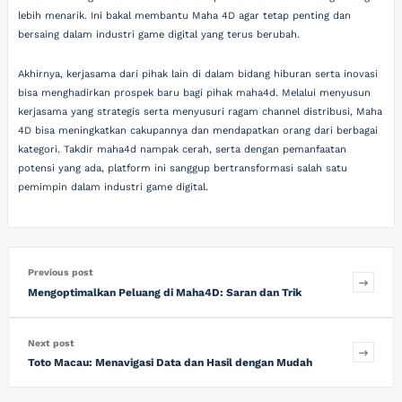
lebih menarik. Ini bakal membantu Maha 4D agar tetap penting dan
bersaing dalam industri game digital yang terus berubah.
Akhirnya, kerjasama dari pihak lain di dalam bidang hiburan serta inovasi
bisa menghadirkan prospek baru bagi pihak maha4d. Melalui menyusun
kerjasama yang strategis serta menyusuri ragam channel distribusi, Maha
4D bisa meningkatkan cakupannya dan mendapatkan orang dari berbagai
kategori. Takdir maha4d nampak cerah, serta dengan pemanfaatan
potensi yang ada, platform ini sanggup bertransformasi salah satu
pemimpin dalam industri game digital.
Previous post
Mengoptimalkan Peluang di Maha4D: Saran dan Trik
Next post
Toto Macau: Menavigasi Data dan Hasil dengan Mudah