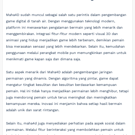
Maha4D sudah muncul sebagai salah satu perintis dalam pengembangan
game digital di tanah air. Dengan menggunakan teknologi modern,
platform ini menawarkan pengalaman bermain yang lebih menarik dan
menggembirakan. Integrasi fitur-fitur modern seperti visual 3D dan
animasi yang hidup menjadikan game lebih terbenam, demikian pemain
bisa merasakan sensasi yang lebih mendebarkan. Selain itu, kemudahan
penggunaan melalui perangkat mobile pun memungkinkan pemain untuk
menikmati game kapan saja dan dimana saja.
Satu aspek menarik dari Maha4D adalah pengembangan jaringan
permainan yang dinamis. Dengan algoritma yang pintar, game dapat
mengatur tingkat kesulitan dan kesulitan berdasarkan kemampuan
pemain. Hal ini tidak hanya menjadikan permainan lebih menghibur, tetapi
juga mendorong pemain untuk terus meningkat dan meningkatkan
kemampuan mereka. Inovasi ini menjamin bahwa setiap hasil bermain
adalah unik dan sarat rintangan.
Selain itu, maha4d juga menyediakan perhatian pada aspek sosial dalam
permainan. Melalui fitur berinteraksi yang membolehkan pemain untuk