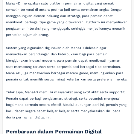
Maha 4D merupakan satu platform permainan digital yang semakin
semakin terkenal di antara pecinta judi serta permainan angka. Dengan
menggabungkan elemen peluang dan strategi, para pemain dapat
menikmati berbagai tipe game yang ditawarkan. Platform ini menyediakan
pengalaman interaksi yang menggugah, sehingga menjadikannya menarik
perhatian sejumlah orang.
Sistem yang digunakan digunakan oleh Maha4D didesain agar
menyediakan perlindungan dan keterbukaan bagi para pemain.
Menggunakan inovasi modern, para pemain dapat menikmati nyaman
saat memasang taruhan serta berpartisipasi berbagai tipe permainan.
Maha 4D juga menawarkan berbagai macam game, memungkinkan para
pemain untuk memilih sesuai minat ketertarikan serta preferensi mereka.
Tidak lupa, Maha4D memiliki masyarakat yang aktif aktif serta supportif.
Pemain dapat berbagi pengalaman, strategi, serta petunjuk mengenai
bagaimana bermain secara efektif. Melalui dukungan dari ini, pemain yang
baru dapat segera cepat belajar belajar serta menyelaraskan diri pada
dunia permainan digital ini.
Pembaruan dalam Permainan Digital