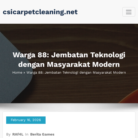
Skip
csicarpetcleaning.net
to
content
Warga 88: Jembatan Teknologi
dengan Masyarakat Modern
Home
»
Warga 88: Jembatan Teknologi dengan Masyarakat Modern
February 16, 2026
By
RAf4L
In
Berita Games