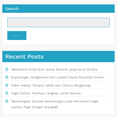
Search
Search
Recent Posts
Memahami Kuda Slot: Game Menarik yang Harus Dicoba
Bupatitogel: Pengalaman Seru dalam Dunia Perjudian Online
Poker Hebat: Tempat Taktik dan Chance Bergabung
Togel Online: Panduan Lengkap untuk Pemula
Membongkar Secrets Kemenangan pada Permainan Togel
Sydney Togel Dengan Warga88