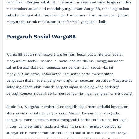
pendidikan. Dengan sebab fitur tersebut, masyarakat bisa dengan mudah
menemukan solusi dari masalah yang. Lewat Warga 88, teknologi bukan
sekadar sebagai alat, melainkan lah komponen dalam proses penguatan
masyarakat untuk melakukan transformasi yang lebih baik.
Pengaruh Sosial Warga88
Warga 88 sudah membawa transformasi besar pada interaksi sosial
masyarakat. Melalui sarana ini memudahkan diskusi, pengguna dapat
saling berbagi data dan pengalaman dengan lebih cepat. Hal ini
menyusutkan batas-batas antar komunitas serta memfasilitasi
penguatan ikatan sosial yang kemungkinan sebelum terputus. Masyarakat
sekarang dapat lebih mudah berpartisipasi di dialog yang berharga,
berbagi konsep inovatif, serta membangun jaringan yang sama menopang.
Selain itu, Warga88 memberi sumbangsih pada memperbaiki kesadaran
akan isu-isu sosialisasi yang krusial. Melalui kemampuan yang ada,
pengguna mampu secara cepat mengambil berita terbaru dan berbagai
materi yang berkaitan pada aktivitas harian. Ini mengajak pengguna
supaya lebih memperhatikan terhadap kondisi komunitas di sekitarnya