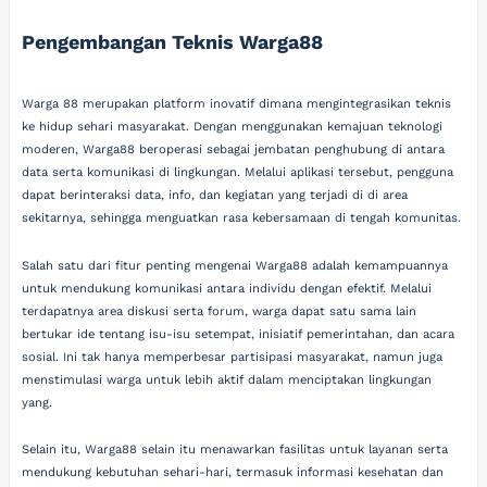
Pengembangan Teknis Warga88
Warga 88 merupakan platform inovatif dimana mengintegrasikan teknis
ke hidup sehari masyarakat. Dengan menggunakan kemajuan teknologi
moderen, Warga88 beroperasi sebagai jembatan penghubung di antara
data serta komunikasi di lingkungan. Melalui aplikasi tersebut, pengguna
dapat berinteraksi data, info, dan kegiatan yang terjadi di di area
sekitarnya, sehingga menguatkan rasa kebersamaan di tengah komunitas.
Salah satu dari fitur penting mengenai Warga88 adalah kemampuannya
untuk mendukung komunikasi antara individu dengan efektif. Melalui
terdapatnya area diskusi serta forum, warga dapat satu sama lain
bertukar ide tentang isu-isu setempat, inisiatif pemerintahan, dan acara
sosial. Ini tak hanya memperbesar partisipasi masyarakat, namun juga
menstimulasi warga untuk lebih aktif dalam menciptakan lingkungan
yang.
Selain itu, Warga88 selain itu menawarkan fasilitas untuk layanan serta
mendukung kebutuhan sehari-hari, termasuk informasi kesehatan dan