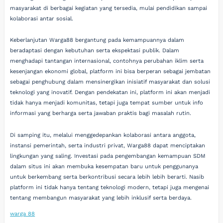
masyarakat di berbagai kegiatan yang tersedia, mulai pendidikan sampai
kolaborasi antar sosial.
Keberlanjutan Warga88 bergantung pada kemampuannya dalam
beradaptasi dengan kebutuhan serta ekspektasi publik. Dalam
menghadapi tantangan internasional, contohnya perubahan iklim serta
kesenjangan ekonomi global, platform ini bisa berperan sebagai jembatan
sebagai penghubung dalam mensinergikan inisiatif masyarakat dan solusi
teknologi yang inovatif. Dengan pendekatan ini, platform ini akan menjadi
tidak hanya menjadi komunitas, tetapi juga tempat sumber untuk info
informasi yang berharga serta jawaban praktis bagi masalah rutin.
Di samping itu, melalui menggedepankan kolaborasi antara anggota,
instansi pemerintah, serta industri privat, Warga88 dapat menciptakan
lingkungan yang saling. Investasi pada pengembangan kemampuan SDM
dalam situs ini akan membuka kesempatan baru untuk penggunanya
untuk berkembang serta berkontribusi secara lebih lebih berarti. Nasib
platform ini tidak hanya tentang teknologi modern, tetapi juga mengenai
tentang membangun masyarakat yang lebih inklusif serta berdaya.
warga 88