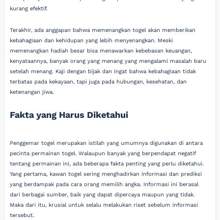
kurang efektif.
Terakhir, ada anggapan bahwa memenangkan togel akan memberikan
kebahagiaan dan kehidupan yang lebih menyenangkan. Meski
memenangkan hadiah besar bisa menawarkan kebebasan keuangan,
kenyataannya, banyak orang yang menang yang mengalami masalah baru
setelah menang. Kaji dengan bijak dan ingat bahwa kebahagiaan tidak
terbatas pada kekayaan, tapi juga pada hubungan, kesehatan, dan
ketenangan jiwa.
Fakta yang Harus Diketahui
Penggemar togel merupakan istilah yang umumnya digunakan di antara
pecinta permainan togel. Walaupun banyak yang berpendapat negatif
tentang permainan ini, ada beberapa fakta penting yang perlu diketahui.
Yang pertama, kawan togel sering menghadirkan informasi dan prediksi
yang berdampak pada cara orang memilih angka. Informasi ini berasal
dari berbagai sumber, baik yang dapat dipercaya maupun yang tidak.
Maka dari itu, krusial untuk selalu melakukan riset sebelum informasi
tersebut.