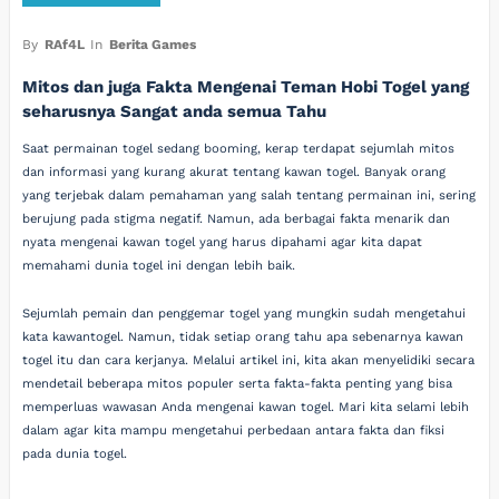
By
RAf4L
In
Berita Games
Mitos dan juga Fakta Mengenai Teman Hobi Togel yang
seharusnya Sangat anda semua Tahu
Saat permainan togel sedang booming, kerap terdapat sejumlah mitos
dan informasi yang kurang akurat tentang kawan togel. Banyak orang
yang terjebak dalam pemahaman yang salah tentang permainan ini, sering
berujung pada stigma negatif. Namun, ada berbagai fakta menarik dan
nyata mengenai kawan togel yang harus dipahami agar kita dapat
memahami dunia togel ini dengan lebih baik.
Sejumlah pemain dan penggemar togel yang mungkin sudah mengetahui
kata kawantogel. Namun, tidak setiap orang tahu apa sebenarnya kawan
togel itu dan cara kerjanya. Melalui artikel ini, kita akan menyelidiki secara
mendetail beberapa mitos populer serta fakta-fakta penting yang bisa
memperluas wawasan Anda mengenai kawan togel. Mari kita selami lebih
dalam agar kita mampu mengetahui perbedaan antara fakta dan fiksi
pada dunia togel.