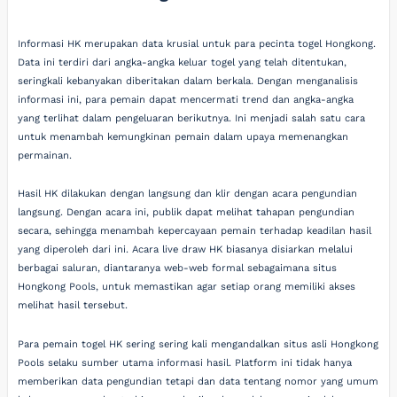
Informasi HK merupakan data krusial untuk para pecinta togel Hongkong.
Data ini terdiri dari angka-angka keluar togel yang telah ditentukan,
seringkali kebanyakan diberitakan dalam berkala. Dengan menganalisis
informasi ini, para pemain dapat mencermati trend dan angka-angka
yang terlihat dalam pengeluaran berikutnya. Ini menjadi salah satu cara
untuk menambah kemungkinan pemain dalam upaya memenangkan
permainan.
Hasil HK dilakukan dengan langsung dan klir dengan acara pengundian
langsung. Dengan acara ini, publik dapat melihat tahapan pengundian
secara, sehingga menambah kepercayaan pemain terhadap keadilan hasil
yang diperoleh dari ini. Acara live draw HK biasanya disiarkan melalui
berbagai saluran, diantaranya web-web formal sebagaimana situs
Hongkong Pools, untuk memastikan agar setiap orang memiliki akses
melihat hasil tersebut.
Para pemain togel HK sering sering kali mengandalkan situs asli Hongkong
Pools selaku sumber utama informasi hasil. Platform ini tidak hanya
memberikan data pengundian tetapi dan data tentang nomor yang umum