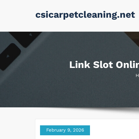
Skip
csicarpetcleaning.net
to
content
Link Slot Onl
H
February 9, 2026