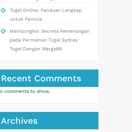
Togel Online: Panduan Lengkap
untuk Pemula
Membongkar Secrets Kemenangan
pada Permainan Togel Sydney
Togel Dengan Warga88
Recent Comments
o comments to show.
Archives