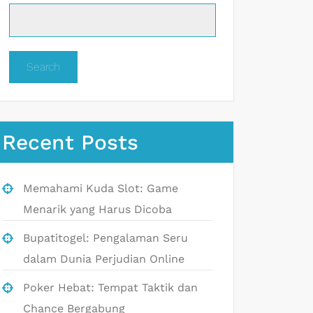
Search
Recent Posts
Memahami Kuda Slot: Game
Menarik yang Harus Dicoba
Bupatitogel: Pengalaman Seru
dalam Dunia Perjudian Online
Poker Hebat: Tempat Taktik dan
Chance Bergabung