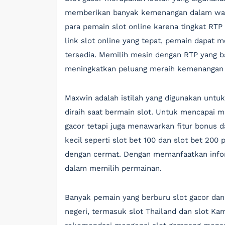
memberikan banyak kemenangan dalam waktu 
para pemain slot online karena tingkat RTP 
link slot online yang tepat, pemain dapat m
tersedia. Memilih mesin dengan RTP yang ba
meningkatkan peluang meraih kemenangan 
Maxwin adalah istilah yang digunakan un
diraih saat bermain slot. Untuk mencapai 
gacor tetapi juga menawarkan fitur bonus 
kecil seperti slot bet 100 dan slot bet 200
dengan cermat. Dengan memanfaatkan inform
dalam memilih permainan.
Banyak pemain yang berburu slot gacor dan 
negeri, termasuk slot Thailand dan slot Kam