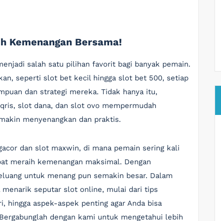
Raih Kemenangan Bersama!
enjadi salah satu pilihan favorit bagi banyak pemain.
n, seperti slot bet kecil hingga slot bet 500, setiap
uan dan strategi mereka. Tidak hanya itu,
qris, slot dana, dan slot ovo mempermudah
emakin menyenangkan dan praktis.
t gacor dan slot maxwin, di mana pemain sering kali
dapat meraih kemenangan maksimal. Dengan
peluang untuk menang pun semakin besar. Dalam
 menarik seputar slot online, mulai dari tips
i, hingga aspek-aspek penting agar Anda bisa
Bergabunglah dengan kami untuk mengetahui lebih