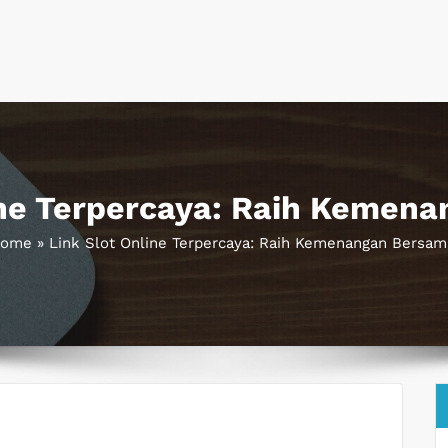
ine Terpercaya: Raih Kemen
ome
»
Link Slot Online Terpercaya: Raih Kemenangan Bersam