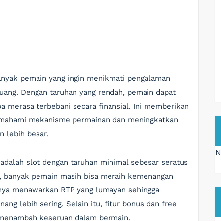
i banyak pemain yang ingin menikmati pengalaman
uang. Dengan taruhan yang rendah, pemain dapat
a merasa terbebani secara finansial. Ini memberikan
emahami mekanisme permainan dan meningkatkan
 lebih besar.
N
r adalah slot dengan taruhan minimal sebesar seratus
ah, banyak pemain masih bisa meraih kemenangan
anya menawarkan RTP yang lumayan sehingga
g lebih sering. Selain itu, fitur bonus dan free
i menambah keseruan dalam bermain.