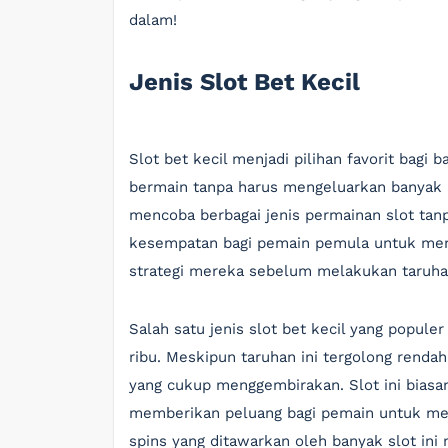
dalam!
Jenis Slot Bet Kecil
Slot bet kecil menjadi pilihan favorit bag
bermain tanpa harus mengeluarkan banyak 
mencoba berbagai jenis permainan slot tanp
kesempatan bagi pemain pemula untuk m
strategi mereka sebelum melakukan taruhan
Salah satu jenis slot bet kecil yang popule
ribu. Meskipun taruhan ini tergolong rend
yang cukup menggembirakan. Slot ini bias
memberikan peluang bagi pemain untuk menan
spins yang ditawarkan oleh banyak slot in