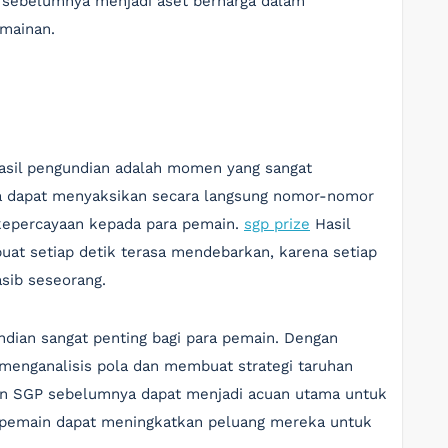
P sebelumnya menjadi aset berharga dalam
mainan.
hasil pengundian adalah momen yang sangat
erta dapat menyaksikan secara langsung nomor-nomor
 kepercayaan kepada para pemain.
sgp prize
Hasil
uat setiap detik terasa mendebarkan, karena setiap
sib seseorang.
ndian sangat penting bagi para pemain. Dengan
menganalisis pola dan membuat strategi taruhan
ran SGP sebelumnya dapat menjadi acuan utama untuk
 pemain dapat meningkatkan peluang mereka untuk