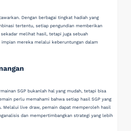
tawarkan. Dengan berbagai tingkat hadiah yang
mbinasi tertentu, setiap pengundian memberikan
sekadar melihat hasil, tetapi juga sebuah
h impian mereka melalui keberuntungan dalam
nangan
ainan SGP bukanlah hal yang mudah, tetapi bisa
Pemain perlu memahami bahwa setiap hasil SGP yang
. Melalui live draw, pemain dapat memperoleh hasil
nganalisis dan mempertimbangkan strategi yang lebih