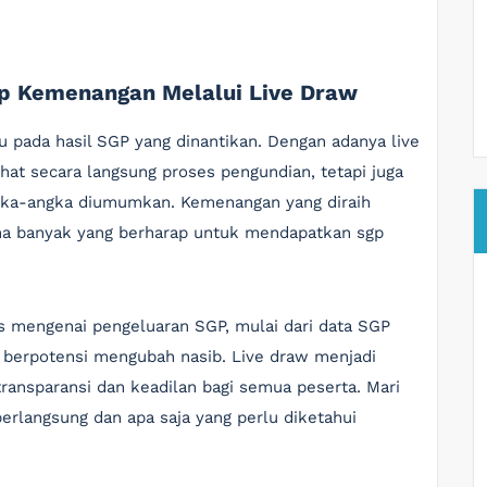
ap Kemenangan Melalui Live Draw
ju pada hasil SGP yang dinantikan. Dengan adanya live
hat secara langsung proses pengundian, tetapi juga
gka-angka diumumkan. Kemenangan yang diraih
rena banyak yang berharap untuk mendapatkan sgp
as mengenai pengeluaran SGP, mulai dari data SGP
g berpotensi mengubah nasib. Live draw menjadi
 transparansi dan keadilan bagi semua peserta. Mari
berlangsung dan apa saja yang perlu diketahui