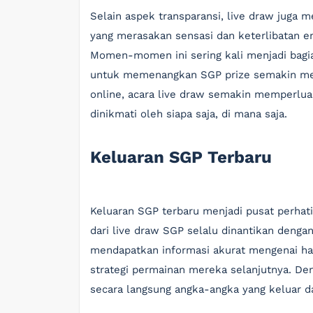
Selain aspek transparansi, live draw juga m
yang merasakan sensasi dan keterlibatan e
Momen-momen ini sering kali menjadi bagia
untuk memenangkan SGP prize semakin me
online, acara live draw semakin memperlu
dinikmati oleh siapa saja, di mana saja.
Keluaran SGP Terbaru
Keluaran SGP terbaru menjadi pusat perhatia
dari live draw SGP selalu dinantikan denga
mendapatkan informasi akurat mengenai ha
strategi permainan mereka selanjutnya. Den
secara langsung angka-angka yang keluar da