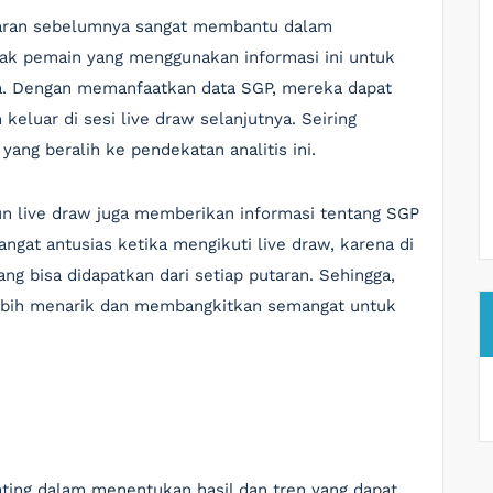
luaran sebelumnya sangat membantu dalam
yak pemain yang menggunakan informasi ini untuk
. Dengan memanfaatkan data SGP, mereka dapat
luar di sesi live draw selanjutnya. Seiring
ang beralih ke pendekatan analitis ini.
n live draw juga memberikan informasi tentang SGP
gat antusias ketika mengikuti live draw, karena di
ng bisa didapatkan dari setiap putaran. Sehingga,
ebih menarik dan membangkitkan semangat untuk
ting dalam menentukan hasil dan tren yang dapat