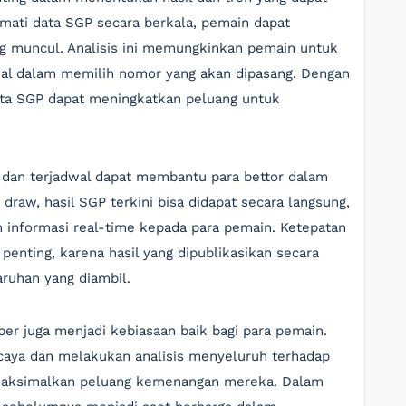
amati data SGP secara berkala, pemain dapat
ing muncul. Analisis ini memungkinkan pemain untuk
al dalam memilih nomor yang akan dipasang. Dengan
ta SGP dapat meningkatkan peluang untuk
n dan terjadwal dapat membantu para bettor dalam
draw, hasil SGP terkini bisa didapat secara langsung,
 informasi real-time kepada para pemain. Ketepatan
penting, karena hasil yang dipublikasikan secara
ruhan yang diambil.
r juga menjadi kebiasaan baik bagi para pemain.
aya dan melakukan analisis menyeluruh terhadap
maksimalkan peluang kemenangan mereka. Dalam