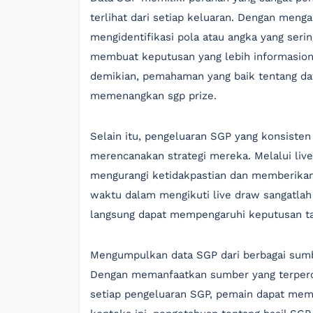
terlihat dari setiap keluaran. Dengan meng
mengidentifikasi pola atau angka yang ser
membuat keputusan yang lebih informasion
demikian, pemahaman yang baik tentang da
memenangkan sgp prize.
Selain itu, pengeluaran SGP yang konsiste
merencanakan strategi mereka. Melalui live 
mengurangi ketidakpastian dan memberikan
waktu dalam mengikuti live draw sangatlah 
langsung dapat mempengaruhi keputusan ta
Mengumpulkan data SGP dari berbagai sumbe
Dengan memanfaatkan sumber yang terperc
setiap pengeluaran SGP, pemain dapat me