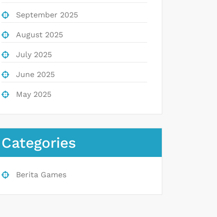
September 2025
August 2025
July 2025
June 2025
May 2025
Categories
Berita Games