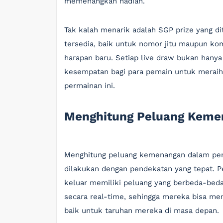
memenangkan hadiah.
Tak kalah menarik adalah SGP prize yang di
tersedia, baik untuk nomor jitu maupun ko
harapan baru. Setiap live draw bukan hanya 
kesempatan bagi para pemain untuk merai
permainan ini.
Menghitung Peluang Keme
Menghitung peluang kemenangan dalam perm
dilakukan dengan pendekatan yang tepat. 
keluar memiliki peluang yang berbeda-beda
secara real-time, sehingga mereka bisa me
baik untuk taruhan mereka di masa depan.