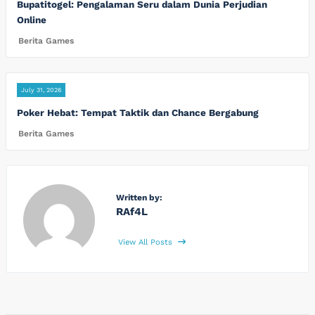
Bupatitogel: Pengalaman Seru dalam Dunia Perjudian
Online
Berita Games
July 31, 2026
Poker Hebat: Tempat Taktik dan Chance Bergabung
Berita Games
Written by:
RAf4L
View All Posts