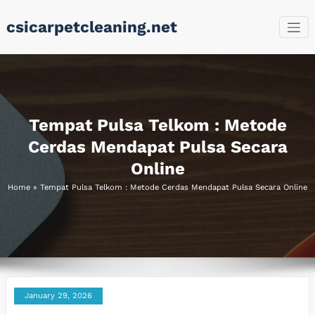
Skip
csicarpetcleaning.net
to
content
Tempat Pulsa Telkom : Metode
Cerdas Mendapat Pulsa Secara
Online
Home
»
Tempat Pulsa Telkom : Metode Cerdas Mendapat Pulsa Secara Online
January 29, 2026