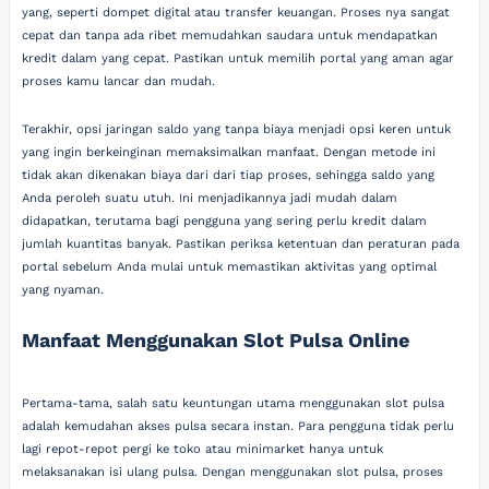
yang, seperti dompet digital atau transfer keuangan. Proses nya sangat
cepat dan tanpa ada ribet memudahkan saudara untuk mendapatkan
kredit dalam yang cepat. Pastikan untuk memilih portal yang aman agar
proses kamu lancar dan mudah.
Terakhir, opsi jaringan saldo yang tanpa biaya menjadi opsi keren untuk
yang ingin berkeinginan memaksimalkan manfaat. Dengan metode ini
tidak akan dikenakan biaya dari dari tiap proses, sehingga saldo yang
Anda peroleh suatu utuh. Ini menjadikannya jadi mudah dalam
didapatkan, terutama bagi pengguna yang sering perlu kredit dalam
jumlah kuantitas banyak. Pastikan periksa ketentuan dan peraturan pada
portal sebelum Anda mulai untuk memastikan aktivitas yang optimal
yang nyaman.
Manfaat Menggunakan Slot Pulsa Online
Pertama-tama, salah satu keuntungan utama menggunakan slot pulsa
adalah kemudahan akses pulsa secara instan. Para pengguna tidak perlu
lagi repot-repot pergi ke toko atau minimarket hanya untuk
melaksanakan isi ulang pulsa. Dengan menggunakan slot pulsa, proses