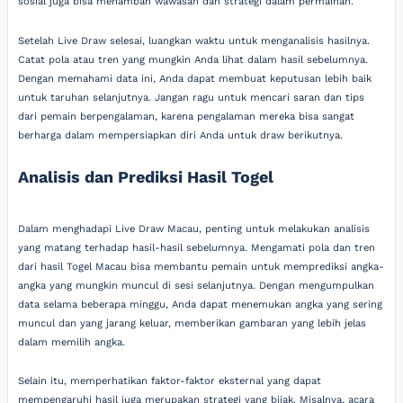
sosial juga bisa menambah wawasan dan strategi dalam permainan.
Setelah Live Draw selesai, luangkan waktu untuk menganalisis hasilnya.
Catat pola atau tren yang mungkin Anda lihat dalam hasil sebelumnya.
Dengan memahami data ini, Anda dapat membuat keputusan lebih baik
untuk taruhan selanjutnya. Jangan ragu untuk mencari saran dan tips
dari pemain berpengalaman, karena pengalaman mereka bisa sangat
berharga dalam mempersiapkan diri Anda untuk draw berikutnya.
Analisis dan Prediksi Hasil Togel
Dalam menghadapi Live Draw Macau, penting untuk melakukan analisis
yang matang terhadap hasil-hasil sebelumnya. Mengamati pola dan tren
dari hasil Togel Macau bisa membantu pemain untuk memprediksi angka-
angka yang mungkin muncul di sesi selanjutnya. Dengan mengumpulkan
data selama beberapa minggu, Anda dapat menemukan angka yang sering
muncul dan yang jarang keluar, memberikan gambaran yang lebih jelas
dalam memilih angka.
Selain itu, memperhatikan faktor-faktor eksternal yang dapat
mempengaruhi hasil juga merupakan strategi yang bijak. Misalnya, acara