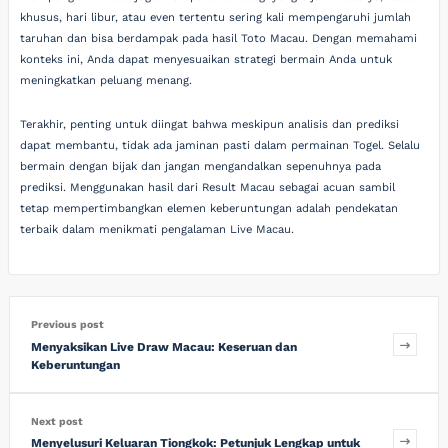
khusus, hari libur, atau even tertentu sering kali mempengaruhi jumlah
taruhan dan bisa berdampak pada hasil Toto Macau. Dengan memahami
konteks ini, Anda dapat menyesuaikan strategi bermain Anda untuk
meningkatkan peluang menang.
Terakhir, penting untuk diingat bahwa meskipun analisis dan prediksi
dapat membantu, tidak ada jaminan pasti dalam permainan Togel. Selalu
bermain dengan bijak dan jangan mengandalkan sepenuhnya pada
prediksi. Menggunakan hasil dari Result Macau sebagai acuan sambil
tetap mempertimbangkan elemen keberuntungan adalah pendekatan
terbaik dalam menikmati pengalaman Live Macau.
Previous post
Menyaksikan Live Draw Macau: Keseruan dan
Keberuntungan
Next post
Menyelusuri Keluaran Tiongkok: Petunjuk Lengkap untuk