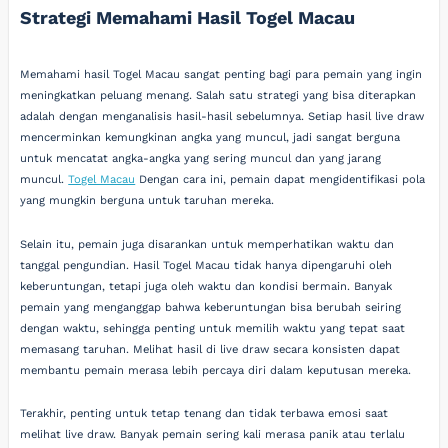
Strategi Memahami Hasil Togel Macau
Memahami hasil Togel Macau sangat penting bagi para pemain yang ingin
meningkatkan peluang menang. Salah satu strategi yang bisa diterapkan
adalah dengan menganalisis hasil-hasil sebelumnya. Setiap hasil live draw
mencerminkan kemungkinan angka yang muncul, jadi sangat berguna
untuk mencatat angka-angka yang sering muncul dan yang jarang
muncul.
Togel Macau
Dengan cara ini, pemain dapat mengidentifikasi pola
yang mungkin berguna untuk taruhan mereka.
Selain itu, pemain juga disarankan untuk memperhatikan waktu dan
tanggal pengundian. Hasil Togel Macau tidak hanya dipengaruhi oleh
keberuntungan, tetapi juga oleh waktu dan kondisi bermain. Banyak
pemain yang menganggap bahwa keberuntungan bisa berubah seiring
dengan waktu, sehingga penting untuk memilih waktu yang tepat saat
memasang taruhan. Melihat hasil di live draw secara konsisten dapat
membantu pemain merasa lebih percaya diri dalam keputusan mereka.
Terakhir, penting untuk tetap tenang dan tidak terbawa emosi saat
melihat live draw. Banyak pemain sering kali merasa panik atau terlalu