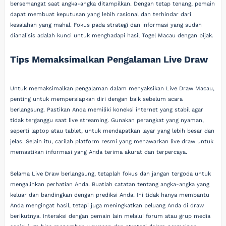
bersemangat saat angka-angka ditampilkan. Dengan tetap tenang, pemain
dapat membuat keputusan yang lebih rasional dan terhindar dari
kesalahan yang mahal. Fokus pada strategi dan informasi yang sudah
dianalisis adalah kunci untuk menghadapi hasil Togel Macau dengan bijak.
Tips Memaksimalkan Pengalaman Live Draw
Untuk memaksimalkan pengalaman dalam menyaksikan Live Draw Macau,
penting untuk mempersiapkan diri dengan baik sebelum acara
berlangsung. Pastikan Anda memiliki koneksi internet yang stabil agar
tidak terganggu saat live streaming. Gunakan perangkat yang nyaman,
seperti laptop atau tablet, untuk mendapatkan layar yang lebih besar dan
jelas. Selain itu, carilah platform resmi yang menawarkan live draw untuk
memastikan informasi yang Anda terima akurat dan terpercaya.
Selama Live Draw berlangsung, tetaplah fokus dan jangan tergoda untuk
mengalihkan perhatian Anda. Buatlah catatan tentang angka-angka yang
keluar dan bandingkan dengan prediksi Anda. Ini tidak hanya membantu
Anda mengingat hasil, tetapi juga meningkatkan peluang Anda di draw
berikutnya. Interaksi dengan pemain lain melalui forum atau grup media