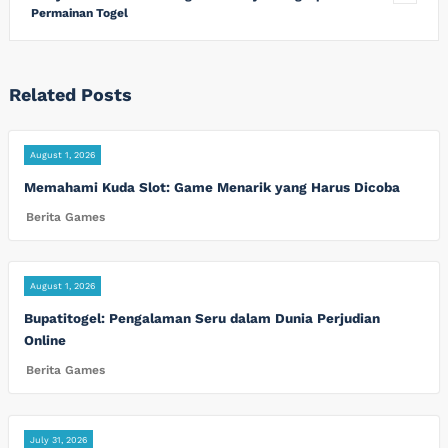
Permainan Togel
Related Posts
August 1, 2026
Memahami Kuda Slot: Game Menarik yang Harus Dicoba
Berita Games
August 1, 2026
Bupatitogel: Pengalaman Seru dalam Dunia Perjudian
Online
Berita Games
July 31, 2026