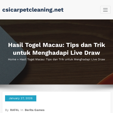
Skip
csicarpetcleaning.net
to
content
Hasil Togel Macau: Tips dan Trik
untuk Menghadapi Live Draw
Home
»
Hasil Togel Macau: Tips dan Trik untuk Menghadapi Live Draw
January 27, 2026
By
RAf4L
In
Berita Games