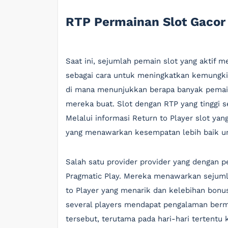
RTP Permainan Slot Gacor 
Saat ini, sejumlah pemain slot yang aktif m
sebagai cara untuk meningkatkan kemungk
di mana menunjukkan berapa banyak pemain
mereka buat. Slot dengan RTP yang tinggi se
Melalui informasi Return to Player slot ya
yang menawarkan kesempatan lebih baik u
Salah satu provider provider yang dengan 
Pragmatic Play. Mereka menawarkan sejumla
to Player yang menarik dan kelebihan bo
several players mendapat pengalaman bermai
tersebut, terutama pada hari-hari tertentu