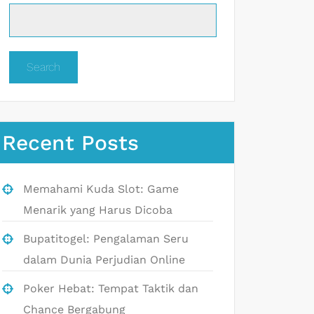
Search
Recent Posts
Memahami Kuda Slot: Game
Menarik yang Harus Dicoba
Bupatitogel: Pengalaman Seru
dalam Dunia Perjudian Online
Poker Hebat: Tempat Taktik dan
Chance Bergabung