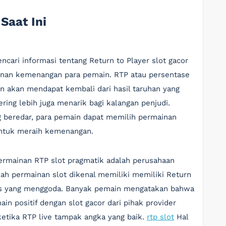
Saat Ini
encari informasi tentang Return to Player slot gacor
inan kemenangan para pemain. RTP atau persentase
 akan mendapat kembali dari hasil taruhan yang
ring lebih juga menarik bagi kalangan penjudi.
ng beredar, para pemain dapat memilih permainan
ntuk meraih kemenangan.
permainan RTP slot pragmatik adalah perusahaan
h permainan slot dikenal memiliki memiliki Return
nus yang menggoda. Banyak pemain mengatakan bahwa
n positif dengan slot gacor dari pihak provider
 ketika RTP live tampak angka yang baik.
rtp slot
Hal