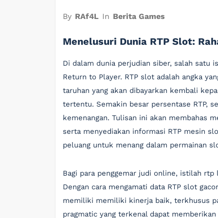
By
RAf4L
In
Berita Games
Menelusuri Dunia RTP Slot: Rah
Di dalam dunia perjudian siber, salah satu is
Return to Player. RTP slot adalah angka ya
taruhan yang akan dibayarkan kembali kep
tertentu. Semakin besar persentase RTP, s
kemenangan. Tulisan ini akan membahas m
serta menyediakan informasi RTP mesin s
peluang untuk menang dalam permainan slot
Bagi para penggemar judi online, istilah rt
Dengan cara mengamati data RTP slot gaco
memiliki memiliki kinerja baik, terkhusus p
pragmatic yang terkenal dapat memberikan 