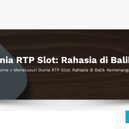
nia RTP Slot: Rahasia di Ba
ome
»
Menelusuri Dunia RTP Slot: Rahasia di Balik Kemenang