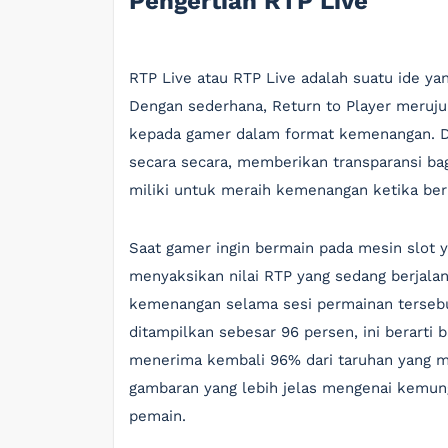
Pengertian RTP Live
RTP Live atau RTP Live adalah suatu ide ya
Dengan sederhana, Return to Player meruju
kepada gamer dalam format kemenangan. Dala
secara secara, memberikan transparansi b
miliki untuk meraih kemenangan ketika ber
Saat gamer ingin bermain pada mesin slot 
menyaksikan nilai RTP yang sedang berjala
kemenangan selama sesi permainan tersebut.
ditampilkan sebesar 96 persen, ini berarti 
menerima kembali 96% dari taruhan yang m
gambaran yang lebih jelas mengenai kemun
pemain.