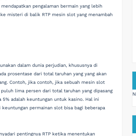
at mendapatkan pengalaman bermain yang lebih
 ke misteri di balik RTP mesin slot yang menambah
gunakan dalam dunia perjudian, khususnya di
a prosentase dari total taruhan yang yang akan
ng. Contoh, jika contoh, jika sebuah mesin slot
uluh lima persen dari total taruhan yang dipasang
N
 5% adalah keuntungan untuk kasino. Hal ini
 keuntungan permainan slot bisa bagi beberapa
nyadari pentingnya RTP ketika menentukan