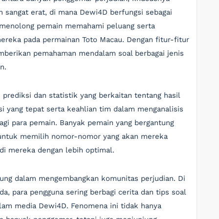
n sangat erat, di mana Dewi4D berfungsi sebagai
g menolong pemain memahami peluang serta
reka pada permainan Toto Macau. Dengan fitur-fitur
emberikan pemahaman mendalam soal berbagai jenis
n.
rediksi dan statistik yang berkaitan tentang hasil
 yang tepat serta keahlian tim dalam menganalisis
agi para pemain. Banyak pemain yang bergantung
k untuk memilih nomor-nomor yang akan mereka
di mereka dengan lebih optimal.
ung dalam mengembangkan komunitas perjudian. Di
a, para pengguna sering berbagi cerita dan tips soal
alam media Dewi4D. Fenomena ini tidak hanya