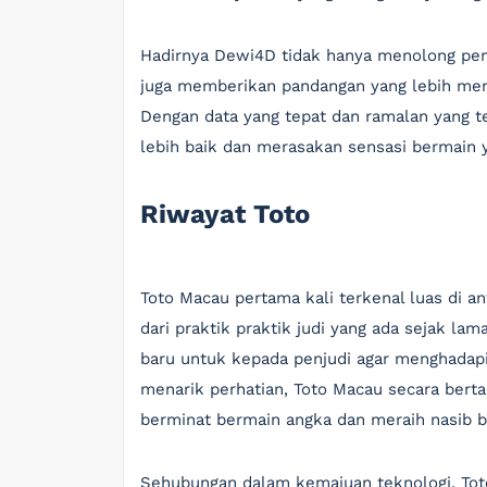
Hadirnya Dewi4D tidak hanya menolong p
juga memberikan pandangan yang lebih men
Dengan data yang tepat dan ramalan yang t
lebih baik dan merasakan sensasi bermain
Riwayat Toto
Toto Macau pertama kali terkenal luas di a
dari praktik praktik judi yang ada sejak l
baru untuk kepada penjudi agar menghadap
menarik perhatian, Toto Macau secara ber
berminat bermain angka dan meraih nasib b
Sehubungan dalam kemajuan teknologi, Tot