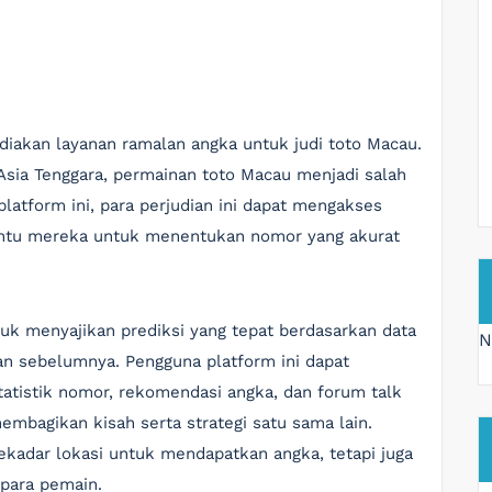
iakan layanan ramalan angka untuk judi toto Macau.
Asia Tenggara, permainan toto Macau menjadi salah
latform ini, para perjudian ini dapat mengakses
antu mereka untuk menentukan nomor yang akurat
tuk menyajikan prediksi yang tepat berdasarkan data
N
ian sebelumnya. Pengguna platform ini dapat
tatistik nomor, rekomendasi angka, dan forum talk
bagikan kisah serta strategi satu sama lain.
ekadar lokasi untuk mendapatkan angka, tetapi juga
para pemain.