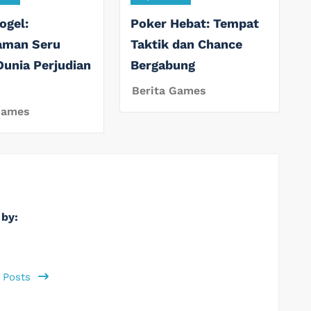
ogel:
Poker Hebat: Tempat
aman Seru
Taktik dan Chance
unia Perjudian
Bergabung
Berita Games
Games
 by:
l Posts