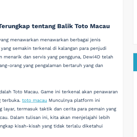
erungkap tentang Balik Toto Macau
s yang menawarkan menawarkan berbagai jenis
ang semakin terkenal di kalangan para penjudi
n menarik dan servis yang pengguna, Dewi4D telah
rang-orang yang pengalaman bertaruh yang dan
adalah Toto Macau. Game ini terkenal akan penawaran
g terbuka.
toto macau
Munculnya platform ini
layar, termasuk taktik dan cerita para pemain yang
u. Dalam tulisan ini, kita akan menjelajahi lebih
kap kisah-kisah yang tidak terlalu diketahui