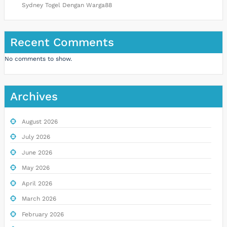
Sydney Togel Dengan Warga88
Recent Comments
No comments to show.
Archives
August 2026
July 2026
June 2026
May 2026
April 2026
March 2026
February 2026