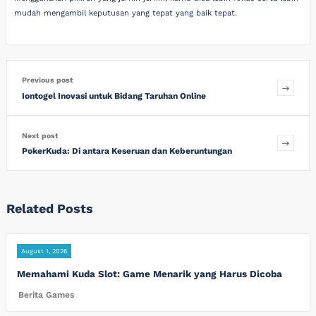
mudah mengambil keputusan yang tepat yang baik tepat.
Previous post
Iontogel Inovasi untuk Bidang Taruhan Online
Next post
PokerKuda: Di antara Keseruan dan Keberuntungan
Related Posts
August 1, 2026
Memahami Kuda Slot: Game Menarik yang Harus Dicoba
Berita Games