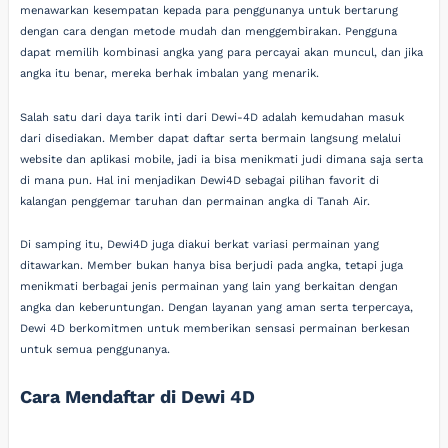
menawarkan kesempatan kepada para penggunanya untuk bertarung
dengan cara dengan metode mudah dan menggembirakan. Pengguna
dapat memilih kombinasi angka yang para percayai akan muncul, dan jika
angka itu benar, mereka berhak imbalan yang menarik.
Salah satu dari daya tarik inti dari Dewi-4D adalah kemudahan masuk
dari disediakan. Member dapat daftar serta bermain langsung melalui
website dan aplikasi mobile, jadi ia bisa menikmati judi dimana saja serta
di mana pun. Hal ini menjadikan Dewi4D sebagai pilihan favorit di
kalangan penggemar taruhan dan permainan angka di Tanah Air.
Di samping itu, Dewi4D juga diakui berkat variasi permainan yang
ditawarkan. Member bukan hanya bisa berjudi pada angka, tetapi juga
menikmati berbagai jenis permainan yang lain yang berkaitan dengan
angka dan keberuntungan. Dengan layanan yang aman serta terpercaya,
Dewi 4D berkomitmen untuk memberikan sensasi permainan berkesan
untuk semua penggunanya.
Cara Mendaftar di Dewi 4D