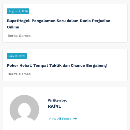
August 1, 2026
Bupatitogel: Pengalaman Seru dalam Dunia Perjudian
Online
Berita Games
July 31, 2026
Poker Hebat: Tempat Taktik dan Chance Bergabung
Berita Games
Written by:
RAf4L
View All Posts