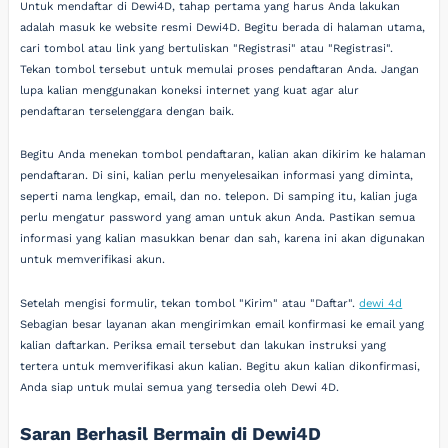
Untuk mendaftar di Dewi4D, tahap pertama yang harus Anda lakukan
adalah masuk ke website resmi Dewi4D. Begitu berada di halaman utama,
cari tombol atau link yang bertuliskan "Registrasi" atau "Registrasi".
Tekan tombol tersebut untuk memulai proses pendaftaran Anda. Jangan
lupa kalian menggunakan koneksi internet yang kuat agar alur
pendaftaran terselenggara dengan baik.
Begitu Anda menekan tombol pendaftaran, kalian akan dikirim ke halaman
pendaftaran. Di sini, kalian perlu menyelesaikan informasi yang diminta,
seperti nama lengkap, email, dan no. telepon. Di samping itu, kalian juga
perlu mengatur password yang aman untuk akun Anda. Pastikan semua
informasi yang kalian masukkan benar dan sah, karena ini akan digunakan
untuk memverifikasi akun.
Setelah mengisi formulir, tekan tombol "Kirim" atau "Daftar".
dewi 4d
Sebagian besar layanan akan mengirimkan email konfirmasi ke email yang
kalian daftarkan. Periksa email tersebut dan lakukan instruksi yang
tertera untuk memverifikasi akun kalian. Begitu akun kalian dikonfirmasi,
Anda siap untuk mulai semua yang tersedia oleh Dewi 4D.
Saran Berhasil Bermain di Dewi4D