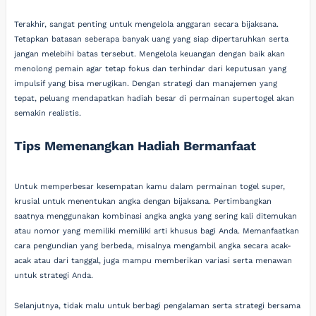
Terakhir, sangat penting untuk mengelola anggaran secara bijaksana.
Tetapkan batasan seberapa banyak uang yang siap dipertaruhkan serta
jangan melebihi batas tersebut. Mengelola keuangan dengan baik akan
menolong pemain agar tetap fokus dan terhindar dari keputusan yang
impulsif yang bisa merugikan. Dengan strategi dan manajemen yang
tepat, peluang mendapatkan hadiah besar di permainan supertogel akan
semakin realistis.
Tips Memenangkan Hadiah Bermanfaat
Untuk memperbesar kesempatan kamu dalam permainan togel super,
krusial untuk menentukan angka dengan bijaksana. Pertimbangkan
saatnya menggunakan kombinasi angka angka yang sering kali ditemukan
atau nomor yang memiliki memiliki arti khusus bagi Anda. Memanfaatkan
cara pengundian yang berbeda, misalnya mengambil angka secara acak-
acak atau dari tanggal, juga mampu memberikan variasi serta menawan
untuk strategi Anda.
Selanjutnya, tidak malu untuk berbagi pengalaman serta strategi bersama