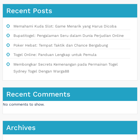
Recent Posts
Memahami Kuda Slot: Game Menarik yang Harus Dicoba
Bupatitogel: Pengalaman Seru dalam Dunia Perjudian Online
Poker Hebat: Tempat Taktik dan Chance Bergabung
Togel Online: Panduan Lengkap untuk Pemula
Membongkar Secrets Kemenangan pada Permainan Togel
Sydney Togel Dengan Warga88
Recent Comments
No comments to show.
Archives