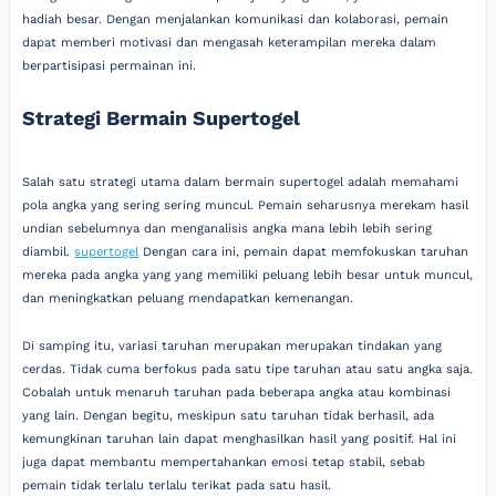
hadiah besar. Dengan menjalankan komunikasi dan kolaborasi, pemain
dapat memberi motivasi dan mengasah keterampilan mereka dalam
berpartisipasi permainan ini.
Strategi Bermain Supertogel
Salah satu strategi utama dalam bermain supertogel adalah memahami
pola angka yang sering sering muncul. Pemain seharusnya merekam hasil
undian sebelumnya dan menganalisis angka mana lebih lebih sering
diambil.
supertogel
Dengan cara ini, pemain dapat memfokuskan taruhan
mereka pada angka yang yang memiliki peluang lebih besar untuk muncul,
dan meningkatkan peluang mendapatkan kemenangan.
Di samping itu, variasi taruhan merupakan merupakan tindakan yang
cerdas. Tidak cuma berfokus pada satu tipe taruhan atau satu angka saja.
Cobalah untuk menaruh taruhan pada beberapa angka atau kombinasi
yang lain. Dengan begitu, meskipun satu taruhan tidak berhasil, ada
kemungkinan taruhan lain dapat menghasilkan hasil yang positif. Hal ini
juga dapat membantu mempertahankan emosi tetap stabil, sebab
pemain tidak terlalu terlalu terikat pada satu hasil.