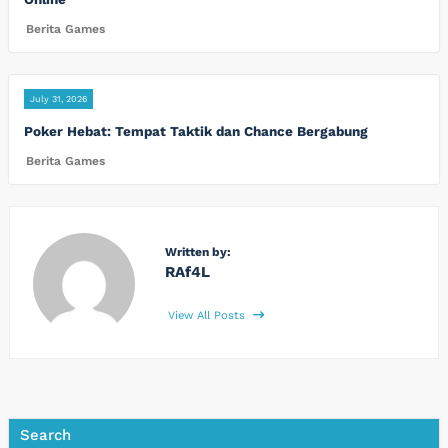
Berita Games
July 31, 2026
Poker Hebat: Tempat Taktik dan Chance Bergabung
Berita Games
Written by:
RAf4L
View All Posts
Search