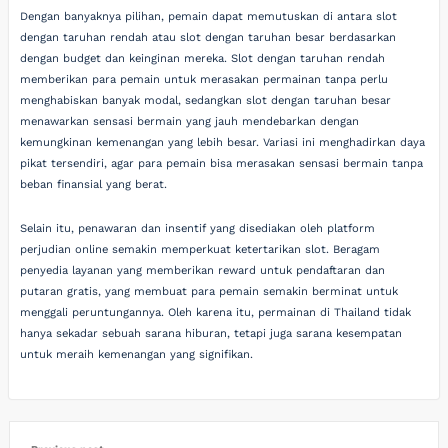
Dengan banyaknya pilihan, pemain dapat memutuskan di antara slot
dengan taruhan rendah atau slot dengan taruhan besar berdasarkan
dengan budget dan keinginan mereka. Slot dengan taruhan rendah
memberikan para pemain untuk merasakan permainan tanpa perlu
menghabiskan banyak modal, sedangkan slot dengan taruhan besar
menawarkan sensasi bermain yang jauh mendebarkan dengan
kemungkinan kemenangan yang lebih besar. Variasi ini menghadirkan daya
pikat tersendiri, agar para pemain bisa merasakan sensasi bermain tanpa
beban finansial yang berat.
Selain itu, penawaran dan insentif yang disediakan oleh platform
perjudian online semakin memperkuat ketertarikan slot. Beragam
penyedia layanan yang memberikan reward untuk pendaftaran dan
putaran gratis, yang membuat para pemain semakin berminat untuk
menggali peruntungannya. Oleh karena itu, permainan di Thailand tidak
hanya sekadar sebuah sarana hiburan, tetapi juga sarana kesempatan
untuk meraih kemenangan yang signifikan.