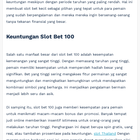
keuntungan meskipun dengan periode taruhan yang paling rendah. Hal ini
membuat slot bet kecil sebagai pilihan yang tepat untuk para pemain
yang sudah berpengalaman dan mereka mereka ingin bersenang-senang
tanpa tekanan finansial yang besar.
Keuntungan Slot Bet 100
Salah satu manfaat besar dari slot bet 100 adalah kesempatan
kemenangan yang sangat tinggi. Dengan memasang taruhan yang tinggi,
pemain memiliki kesempatan untuk memperoleh hadiah besar yang
signifikan. Bet yang tinggi sering mengakses fitur permainan yg sangat
menguntungkan dan meningkatkan kemungkinan untuk mendapatkan
kombinasi simbol yang berharga. Ini menjadikan pengalaman bermain
menjadi lebih seru dan asik.
Di samping itu, slot bet 100 juga memberi kesempatan para pemain
untuk menikmati macam-macam bonus dan promosi. Banyak tempat
judi online memberikan insentif istimewa untuk orang-orang yang
melakukan taruhan tinggi. Penghargaan ini dapat berupa spin gratis, uang
real, atau tambahan prosentase pada keuntungan.
slot Thailand
Dengan