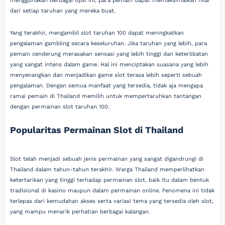
menggunakan berbagai opsi ini, para pemain dapat memaksimalkan nilai
dari setiap taruhan yang mereka buat.
Yang terakhir, mengambil slot taruhan 100 dapat meningkatkan
pengalaman gambling secara keseluruhan. Jika taruhan yang lebih, para
pemain cenderung merasakan sensasi yang lebih tinggi dan keterlibatan
yang sangat intens dalam game. Hal ini menciptakan suasana yang lebih
menyenangkan dan menjadikan game slot terasa lebih seperti sebuah
pengalaman. Dengan semua manfaat yang tersedia, tidak aja mengapa
ramai pemain di Thailand memilih untuk mempertaruhkan tantangan
dengan permainan slot taruhan 100.
Popularitas Permainan Slot di Thailand
Slot telah menjadi sebuah jenis permainan yang sangat digandrungi di
Thailand dalam tahun-tahun terakhir. Warga Thailand memperlihatkan
ketertarikan yang tinggi terhadap permainan slot, baik itu dalam bentuk
tradisional di kasino maupun dalam permainan online. Fenomena ini tidak
terlepas dari kemudahan akses serta variasi tema yang tersedia oleh slot,
yang mampu menarik perhatian berbagai kalangan.