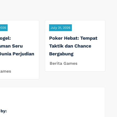
2026
July 31, 2026
ogel:
Poker Hebat: Tempat
aman Seru
Taktik dan Chance
unia Perjudian
Bergabung
Berita Games
Games
 by: