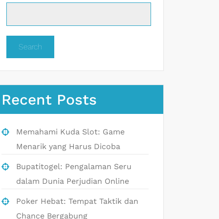
Search
Recent Posts
Memahami Kuda Slot: Game
Menarik yang Harus Dicoba
Bupatitogel: Pengalaman Seru
dalam Dunia Perjudian Online
Poker Hebat: Tempat Taktik dan
Chance Bergabung