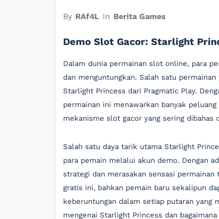
By
RAf4L
In
Berita Games
Demo Slot Gacor: Starlight Pri
Dalam dunia permainan slot online, para p
dan menguntungkan. Salah satu permainan 
Starlight Princess dari Pragmatic Play. Den
permainan ini menawarkan banyak peluang
mekanisme slot gacor yang sering dibahas 
Salah satu daya tarik utama Starlight Princ
para pemain melalui akun demo. Dengan ad
strategi dan merasakan sensasi permainan 
gratis ini, bahkan pemain baru sekalipun 
keberuntungan dalam setiap putaran yang me
mengenai Starlight Princess dan bagaimana