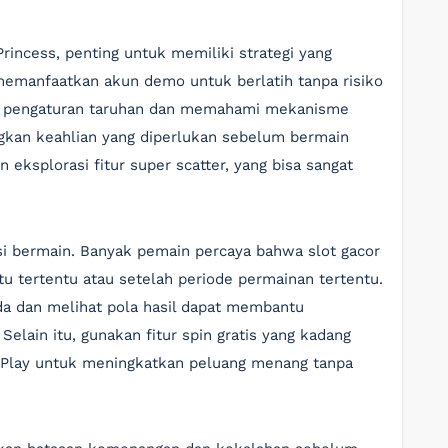
Princess, penting untuk memiliki strategi yang
emanfaatkan akun demo untuk berlatih tanpa risiko
i pengaturan taruhan dan memahami mekanisme
kan keahlian yang diperlukan sebelum bermain
ksplorasi fitur super scatter, yang bisa sangat
si bermain. Banyak pemain percaya bahwa slot gacor
u tertentu atau setelah periode permainan tertentu.
a dan melihat pola hasil dapat membantu
lain itu, gunakan fitur spin gratis yang kadang
c Play untuk meningkatkan peluang menang tanpa