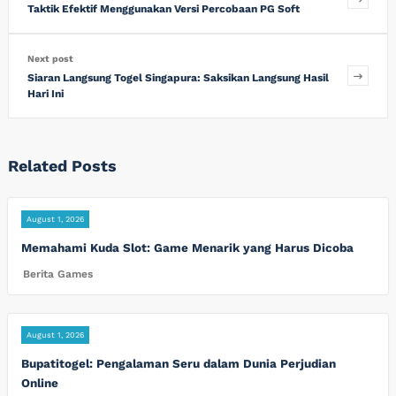
Taktik Efektif Menggunakan Versi Percobaan PG Soft
Next post
Siaran Langsung Togel Singapura: Saksikan Langsung Hasil
Hari Ini
Related Posts
August 1, 2026
Memahami Kuda Slot: Game Menarik yang Harus Dicoba
Berita Games
August 1, 2026
Bupatitogel: Pengalaman Seru dalam Dunia Perjudian
Online