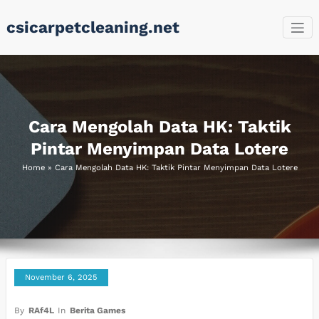
Skip
csicarpetcleaning.net
to
content
Cara Mengolah Data HK: Taktik
Pintar Menyimpan Data Lotere
Home
»
Cara Mengolah Data HK: Taktik Pintar Menyimpan Data Lotere
November 6, 2025
By
RAf4L
In
Berita Games