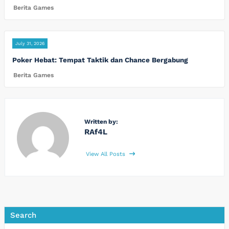
Berita Games
July 31, 2026
Poker Hebat: Tempat Taktik dan Chance Bergabung
Berita Games
Written by:
RAf4L
View All Posts
Search