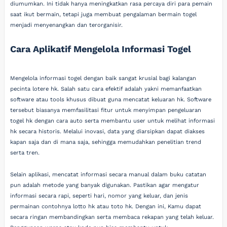
diumumkan. Ini tidak hanya meningkatkan rasa percaya diri para pemain
saat ikut bermain, tetapi juga membuat pengalaman bermain togel
menjadi menyenangkan dan terorganisir.
Cara Aplikatif Mengelola Informasi Togel
Mengelola informasi togel dengan baik sangat krusial bagi kalangan
pecinta lotere hk. Salah satu cara efektif adalah yakni memanfaatkan
software atau tools khusus dibuat guna mencatat keluaran hk. Software
tersebut biasanya memfasilitasi fitur untuk menyimpan pengeluaran
togel hk dengan cara auto serta membantu user untuk melihat informasi
hk secara historis. Melalui inovasi, data yang diarsipkan dapat diakses
kapan saja dan di mana saja, sehingga memudahkan penelitian trend
serta tren.
Selain aplikasi, mencatat informasi secara manual dalam buku catatan
pun adalah metode yang banyak digunakan. Pastikan agar mengatur
informasi secara rapi, seperti hari, nomor yang keluar, dan jenis
permainan contohnya lotto hk atau toto hk. Dengan ini, Kamu dapat
secara ringan membandingkan serta membaca rekapan yang telah keluar.