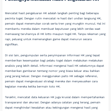
Mencatat hasil pengeluaran HK adalah langkah penting bagi beberapa
pecinta togel. Dengan rutin mencatat re hasil dari undian langsung HK,
pemain dapat menemukan corak serta tren yang mungkin muncul. Hal ini
membantu mereka dalam membuat keputusan yang lebih cerdas saat
memasang taruhannya di HK lotto maupun togel HK. Tanpa rekaman yang
rapi, peluang untuk memenangkan game dapat menurun secara
signifikan.
Di sisi lain, pengumpulan serta penyimpanan informasi HK yang tepat
memberikan kesempatan bagi pelaku togel dalam melakukan melakukan
analisis yang lebih detail. Informasi mengenai hasil HK sebelumnya dapat
memberikan gambaran tentang nomor yang biasa keluar atau bahkan
yang jarang keluar. Dengan menggunakan paito HK sebagai referensi,
pemain dapat mengevaluasi strategi mereka dan menyesuaikan cara
kegiatan mereka ketika bermain toto HK.
Terakhir, mencatat data keluaran HK juga krusial dalam mempertahankan
transparansi dan akurasi. Dengan adanya catatan yang terang, pemain
dapat menghindari kesalahan atau kebingungan mengenai hasil yang