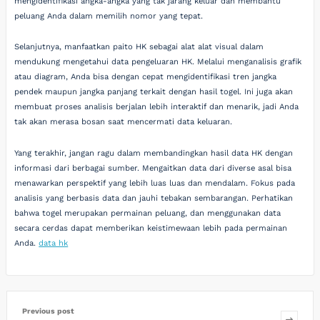
mengidentifikasi angka-angka yang tak jarang keluar dan membantu
peluang Anda dalam memilih nomor yang tepat.
Selanjutnya, manfaatkan paito HK sebagai alat alat visual dalam
mendukung mengetahui data pengeluaran HK. Melalui menganalisis grafik
atau diagram, Anda bisa dengan cepat mengidentifikasi tren jangka
pendek maupun jangka panjang terkait dengan hasil togel. Ini juga akan
membuat proses analisis berjalan lebih interaktif dan menarik, jadi Anda
tak akan merasa bosan saat mencermati data keluaran.
Yang terakhir, jangan ragu dalam membandingkan hasil data HK dengan
informasi dari berbagai sumber. Mengaitkan data dari diverse asal bisa
menawarkan perspektif yang lebih luas luas dan mendalam. Fokus pada
analisis yang berbasis data dan jauhi tebakan sembarangan. Perhatikan
bahwa togel merupakan permainan peluang, dan menggunakan data
secara cerdas dapat memberikan keistimewaan lebih pada permainan
Anda.
data hk
Previous post