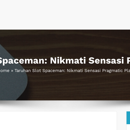
Spaceman: Nikmati Sensasi 
Home
»
Taruhan Slot Spaceman: Nikmati Sensasi Pragmatic Pl