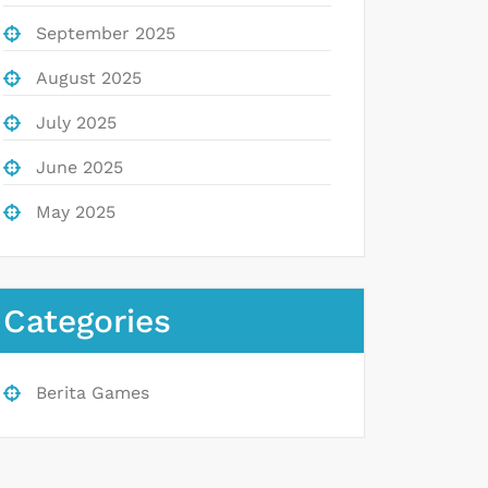
September 2025
August 2025
July 2025
June 2025
May 2025
Categories
Berita Games