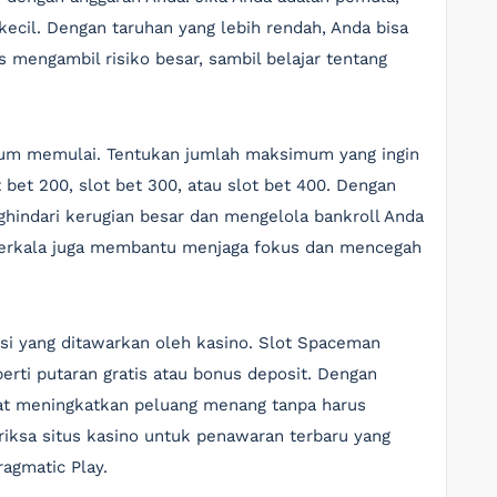
ecil. Dengan taruhan yang lebih rendah, Anda bisa
mengambil risiko besar, sambil belajar tentang
lum memulai. Tentukan jumlah maksimum yang ingin
t bet 200, slot bet 300, atau slot bet 400. Dengan
ghindari kerugian besar dan mengelola bankroll Anda
 berkala juga membantu menjaga fokus dan mencegah
osi yang ditawarkan oleh kasino. Slot Spaceman
erti putaran gratis atau bonus deposit. Dengan
at meningkatkan peluang menang tanpa harus
riksa situs kasino untuk penawaran terbaru yang
agmatic Play.