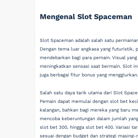
Mengenal Slot Spaceman
Slot Spaceman adalah salah satu permainan
Dengan tema luar angkasa yang futuristik,
mendebarkan bagi para pemain. Visual yan
meningkatkan sensasi saat bermain. Slot in
juga berbagai fitur bonus yang menggiurkan
Salah satu daya tarik utama dari Slot Spac
Pemain dapat memulai dengan slot bet ke
kalangan, bahkan bagi mereka yang baru men
mencoba keberuntungan dalam jumlah yang le
slot bet 300, hingga slot bet 400. Variasi
sesuai dengan budget dan strategi masing-