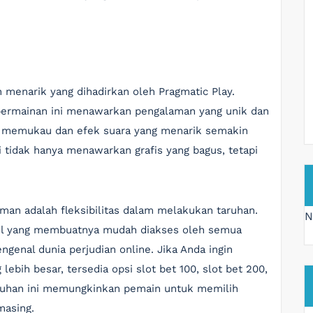
 menarik yang dihadirkan oleh Pragmatic Play.
 permainan ini menawarkan pengalaman yang unik dan
g memukau dan efek suara yang menarik semakin
i tidak hanya menawarkan grafis yang bagus, tetapi
.
eman adalah fleksibilitas dalam melakukan taruhan.
N
cil yang membuatnya mudah diakses oleh semua
genal dunia perjudian online. Jika Anda ingin
bih besar, tersedia opsi slot bet 100, slot bet 200,
 taruhan ini memungkinkan pemain untuk memilih
masing.