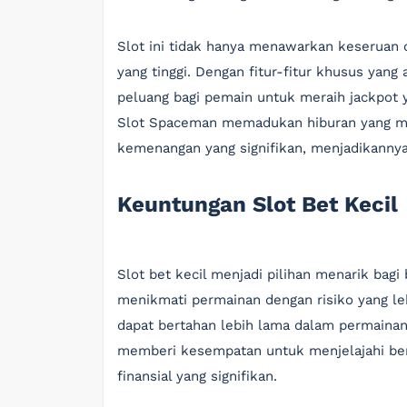
Slot ini tidak hanya menawarkan keseruan 
yang tinggi. Dengan fitur-fitur khusus ya
peluang bagi pemain untuk meraih jackpot
Slot Spaceman memadukan hiburan yang m
kemenangan yang signifikan, menjadikannya
Keuntungan Slot Bet Kecil
Slot bet kecil menjadi pilihan menarik b
menikmati permainan dengan risiko yang leb
dapat bertahan lebih lama dalam permainan
memberi kesempatan untuk menjelajahi ber
finansial yang signifikan.