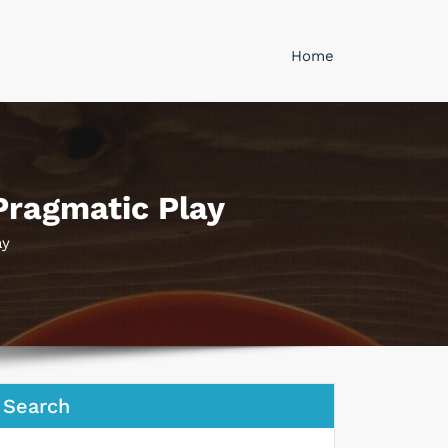
Home
Pragmatic Play
ay
Search