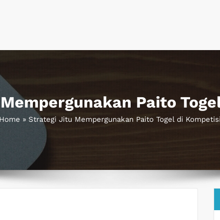
u Mempergunakan Paito Togel
Home
»
Strategi Jitu Mempergunakan Paito Togel di Kompetis