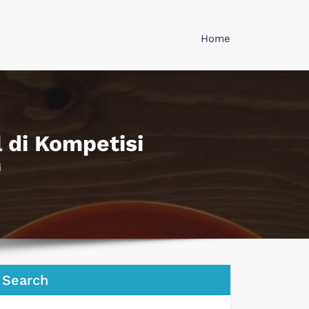
Home
 di Kompetisi
i
Search