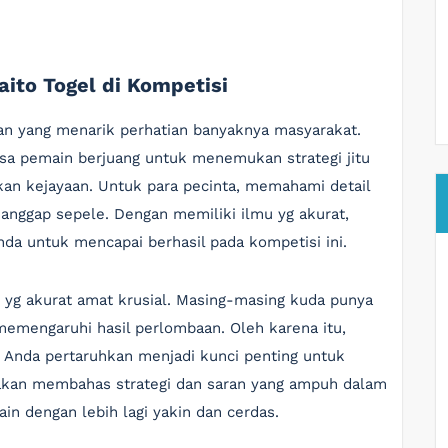
ito Togel di Kompetisi
ran yang menarik perhatian banyaknya masyarakat.
sa pemain berjuang untuk menemukan strategi jitu
n kejayaan. Untuk para pecinta, memahami detail
ianggap sepele. Dengan memiliki ilmu yg akurat,
a untuk mencapai berhasil pada kompetisi ini.
n yg akurat amat krusial. Masing-masing kuda punya
a memengaruhi hasil perlombaan. Oleh karena itu,
k Anda pertaruhkan menjadi kunci penting untuk
i akan membahas strategi dan saran yang ampuh dalam
n dengan lebih lagi yakin dan cerdas.