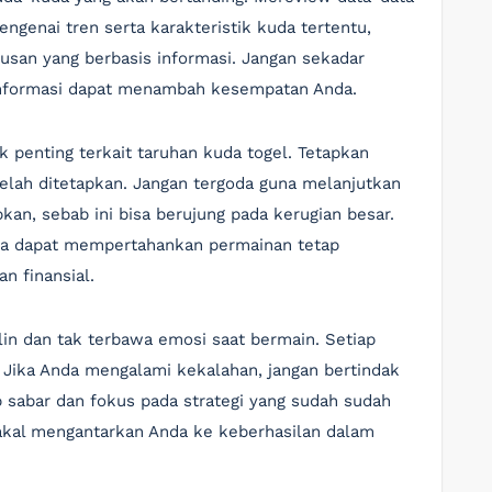
enai tren serta karakteristik kuda tertentu,
an yang berbasis informasi. Jangan sekadar
 informasi dapat menambah kesempatan Anda.
 penting terkait taruhan kuda togel. Tetapkan
telah ditetapkan. Jangan tergoda guna melanjutkan
pkan, sebab ini bisa berujung pada kerugian besar.
da dapat mempertahankan permainan tetap
n finansial.
plin dan tak terbawa emosi saat bermain. Setiap
 Jika Anda mengalami kekalahan, jangan bertindak
 sabar dan fokus pada strategi yang sudah sudah
bakal mengantarkan Anda ke keberhasilan dalam