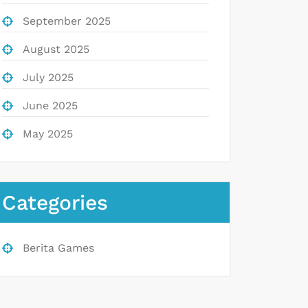
September 2025
August 2025
July 2025
June 2025
May 2025
Categories
Berita Games