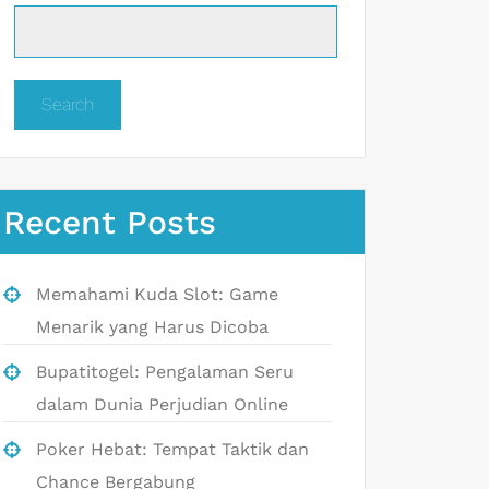
Search
Recent Posts
Memahami Kuda Slot: Game
Menarik yang Harus Dicoba
Bupatitogel: Pengalaman Seru
dalam Dunia Perjudian Online
Poker Hebat: Tempat Taktik dan
Chance Bergabung