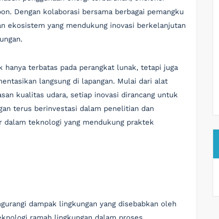
rbon. Dengan kolaborasi bersama berbagai pemangku
n ekosistem yang mendukung inovasi berkelanjutan
kungan.
hanya terbatas pada perangkat lunak, tetapi juga
ntasikan langsung di lapangan. Mulai dari alat
san kualitas udara, setiap inovasi dirancang untuk
gan terus berinvestasi dalam penelitian dan
r dalam teknologi yang mendukung praktek
gurangi dampak lingkungan yang disebabkan oleh
eknologi ramah lingkungan dalam proses