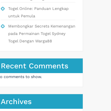
Togel Online: Panduan Lengkap
untuk Pemula
Membongkar Secrets Kemenangan
pada Permainan Togel Sydney
Togel Dengan Warga88
Recent Comments
o comments to show.
Archives