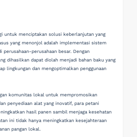
i untuk menciptakan solusi keberlanjutan yang
 kasus yang menonjol adalah implementasi sistem
di perusahaan-perusahaan besar. Dengan
g dihasilkan dapat diolah menjadi bahan baku yang
dap lingkungan dan mengoptimalkan penggunaan
engan komunitas lokal untuk mempromosikan
an penyediaan alat yang inovatif, para petani
eningkatkan hasil panen sambil menjaga kesehatan
tan ini tidak hanya meningkatkan kesejahteraan
hanan pangan lokal.