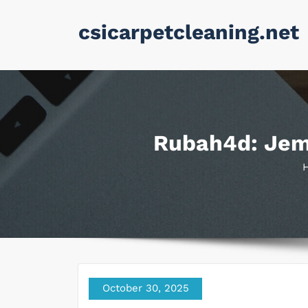
Skip
csicarpetcleaning.net
to
content
Rubah4d: Jemb
October 30, 2025