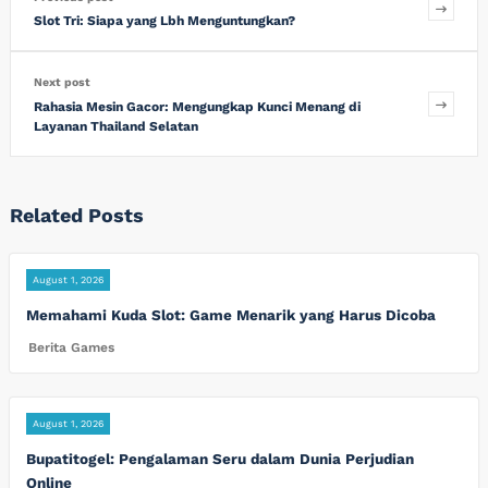
Slot Tri: Siapa yang Lbh Menguntungkan?
Next post
Rahasia Mesin Gacor: Mengungkap Kunci Menang di
Layanan Thailand Selatan
Related Posts
August 1, 2026
Memahami Kuda Slot: Game Menarik yang Harus Dicoba
Berita Games
August 1, 2026
Bupatitogel: Pengalaman Seru dalam Dunia Perjudian
Online