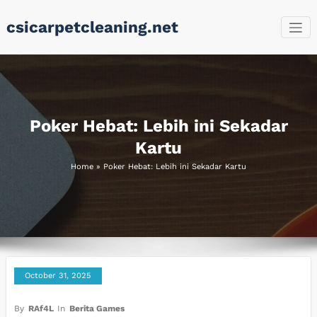
Skip
csicarpetcleaning.net
to
content
Poker Hebat: Lebih ini Sekadar
Kartu
Home
»
Poker Hebat: Lebih ini Sekadar Kartu
October 31, 2025
By
RAf4L
In
Berita Games