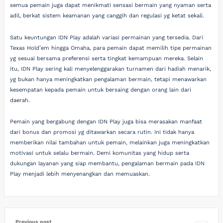
semua pemain juga dapat menikmati sensasi bermain yang nyaman serta
adil, berkat sistem keamanan yang canggih dan regulasi yg ketat sekali.
Satu keuntungan IDN Play adalah variasi permainan yang tersedia. Dari
Texas Hold’em hingga Omaha, para pemain dapat memilih tipe permainan
yg sesuai bersama preferensi serta tingkat kemampuan mereka. Selain
itu, IDN Play sering kali menyelenggarakan turnamen dari hadiah menarik,
yg bukan hanya meningkatkan pengalaman bermain, tetapi menawarkan
kesempatan kepada pemain untuk bersaing dengan orang lain dari
daerah.
Pemain yang bergabung dengan IDN Play juga bisa merasakan manfaat
dari bonus dan promosi yg ditawarkan secara rutin. Ini tidak hanya
memberikan nilai tambahan untuk pemain, melainkan juga meningkatkan
motivasi untuk selalu bermain. Demi komunitas yang hidup serta
dukungan layanan yang siap membantu, pengalaman bermain pada IDN
Play menjadi lebih menyenangkan dan memuaskan.
Previous post